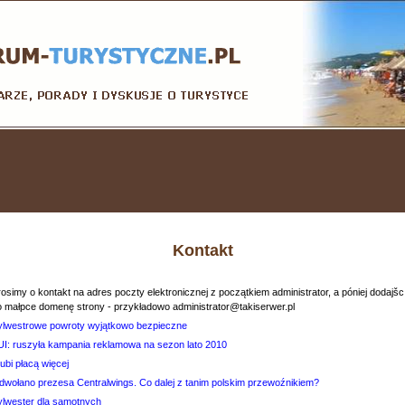
Kontakt
osimy o kontakt na adres poczty elektronicznej z początkiem administrator, a póniej dodajšc
o małpce domenę strony - przykładowo administrator@takiserwer.pl
ylwestrowe powroty wyjątkowo bezpieczne
UI: ruszyła kampania reklamowa na sezon lato 2010
ubi płacą więcej
dwołano prezesa Centralwings. Co dalej z tanim polskim przewoźnikiem?
ylwester dla samotnych