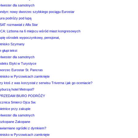
ylwester dla samotnych
ondyn: nowy dworzec szybkiego pociągu Eurostar
iura podróży pod lupą
SAT rozmawiał z Alfa Star
CCA: Lizbona na 6 miejscu wśród miast kongresowych
upię ośrodek wypoczynkowy, pensjonat,
otnisko Szymany
e głupi tekst
ylwester dla samotnych
odeks Etyki w Turystyce
worzec Eurostar St. Pancras
otnisko w Pyrzowicach zamknięte
y ktoś z was korzystał z serwisu Triverna i jak go oceniacie?
yburzą hotel Metropol?
PRZEDAM BIURO PODRÓŻY
ocznica Smierci Ojca Sw.
ietnice przy zakupie
ylwester dla samotnych
ozkopane Zakopane
awiarniane ogródki z dymkiem?
otnisko w Pyrzowicach zamknięte