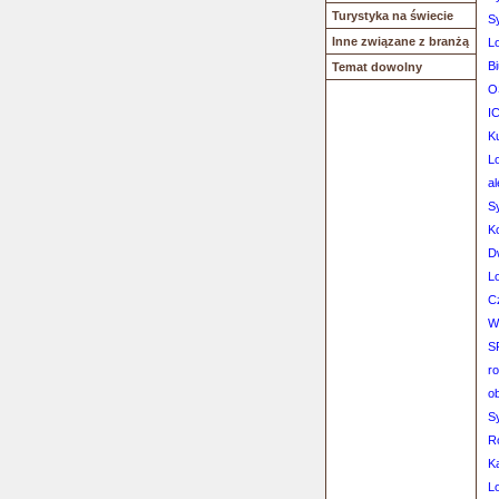
Turystyka na świecie
S
Inne związane z branżą
L
B
Temat dowolny
O
I
K
L
al
S
K
D
L
Cz
W
S
r
ob
S
R
K
L