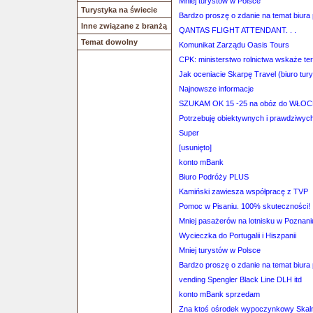
Mniej turystów w Polsce
Turystyka na świecie
Bardzo proszę o zdanie na temat biura
Inne związane z branżą
QANTAS FLIGHT ATTENDANT. . .
Temat dowolny
Komunikat Zarządu Oasis Tours
CPK: ministerstwo rolnictwa wskaże te
Jak oceniacie Skarpę Travel (biuro tu
Najnowsze informacje
SZUKAM OK 15 -25 na obóz do WŁOCH
Potrzebuję obiektywnych i prawdziwych 
Super
[usunięto]
konto mBank
Biuro Podróży PLUS
Kamiński zawiesza współpracę z TVP
Pomoc w Pisaniu. 100% skuteczności!
Mniej pasażerów na lotnisku w Poznani
Wycieczka do Portugalii i Hiszpanii
Mniej turystów w Polsce
Bardzo proszę o zdanie na temat biura
vending Spengler Black Line DLH itd
konto mBank sprzedam
Zna ktoś ośrodek wypoczynkowy Skaln