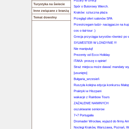
Pożary w Grecji
Turystyka na świecie
Spór o Butorowy Wierch.
Inne związane z branżą
Kraków: sztuczna plaża
Temat dowolny
Przegląd ofert salonów SPA
Przestrzegam ludzi- naciągacze na kup
cos o ital-tour :)
Grecja przyciąga turystów również po
SYLWESTER W LONDYNIE !!!
Nie manipuluj!
Prezenty od Ecco Holiday
ITAKA- proszę o opinie!
Straż miejsca może dawać mandaty wy
[usunięto]
Bułgaria_wrzesień
Ruszyła kolejna edycja konkursu Mało
Praktyki w Hiszpani
wakacje z Rainbow Tours
ZAŻALENIE NAIWNYCH
oszukiwanie seniorow
7+7 Portugalia
Dromader Wrocław, wyjazd do firmy A
Noclegi Kraków, Warszawa, Poznań, W