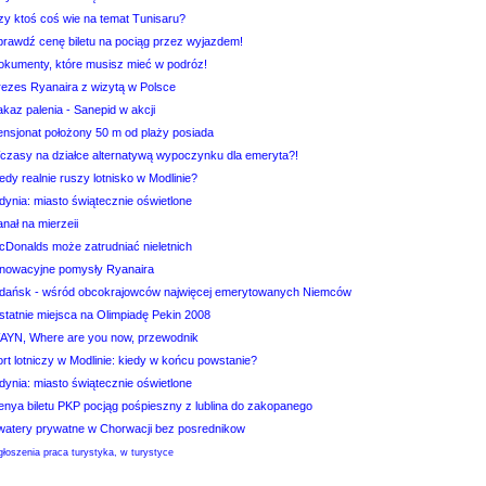
zy ktoś coś wie na temat Tunisaru?
prawdź cenę biletu na pociąg przez wyjazdem!
okumenty, które musisz mieć w podróz!
rezes Ryanaira z wizytą w Polsce
kaz palenia - Sanepid w akcji
ensjonat położony 50 m od plaży posiada
czasy na działce alternatywą wypoczynku dla emeryta?!
edy realnie ruszy lotnisko w Modlinie?
dynia: miasto świątecznie oświetlone
nał na mierzeii
cDonalds może zatrudniać nieletnich
nnowacyjne pomysły Ryanaira
dańsk - wśród obcokrajowców najwięcej emerytowanych Niemców
statnie miejsca na Olimpiadę Pekin 2008
AYN, Where are you now, przewodnik
rt lotniczy w Modlinie: kiedy w końcu powstanie?
dynia: miasto świątecznie oświetlone
enya biletu PKP pocjąg pośpieszny z lublina do zakopanego
watery prywatne w Chorwacji bez posrednikow
łoszenia praca turystyka, w turystyce