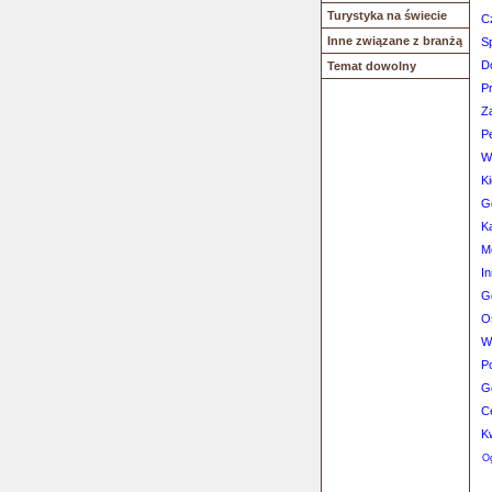
Turystyka na świecie
C
Inne związane z branżą
S
D
Temat dowolny
P
Za
P
W
Ki
G
Ka
M
I
G
O
W
Po
G
C
K
Og