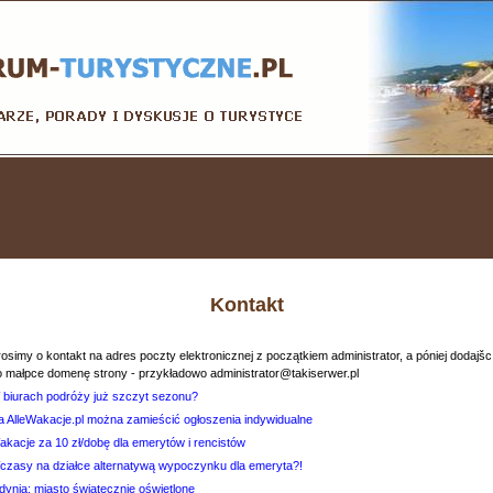
Kontakt
osimy o kontakt na adres poczty elektronicznej z początkiem administrator, a póniej dodajšc
o małpce domenę strony - przykładowo administrator@takiserwer.pl
 biurach podróży już szczyt sezonu?
a AlleWakacje.pl można zamieścić ogłoszenia indywidualne
akacje za 10 zł/dobę dla emerytów i rencistów
czasy na działce alternatywą wypoczynku dla emeryta?!
dynia: miasto świątecznie oświetlone