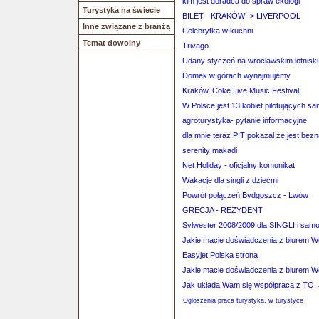
kim jest doradca do spraw ekologi
Turystyka na świecie
BILET - KRAKÓW -> LIVERPOOL
Inne związane z branżą
Celebrytka w kuchni
Temat dowolny
Trivago
Udany styczeń na wrocławskim lotnisk
Domek w górach wynajmujemy
Kraków, Coke Live Music Festival
W Polsce jest 13 kobiet pilotujących s
agroturystyka- pytanie informacyjne
dla mnie teraz PIT pokazał że jest bezn
serenity makadi
Net Holiday - oficjalny komunikat
Wakacje dla singli z dziećmi
Powrót połączeń Bydgoszcz - Lwów
GRECJA - REZYDENT
Sylwester 2008/2009 dla SINGLI i sam
Jakie macie doświadczenia z biurem 
Easyjet Polska strona
Jakie macie doświadczenia z biurem 
Jak układa Wam się współpraca z TO, 
Ogłoszenia praca turystyka, w turystyce