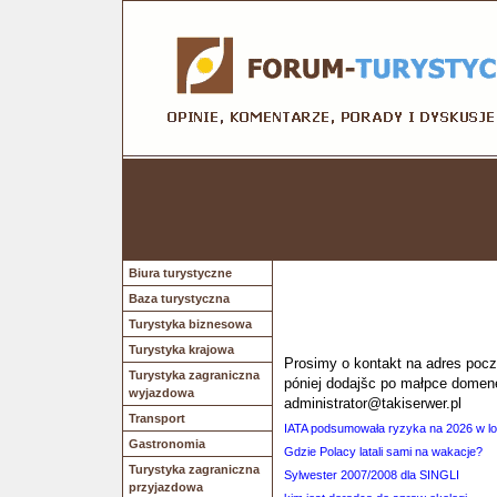
Biura turystyczne
Baza turystyczna
Turystyka biznesowa
Turystyka krajowa
Prosimy o kontakt na adres poczt
Turystyka zagraniczna
póniej dodajšc po małpce domen
wyjazdowa
administrator@takiserwer.pl
Transport
IATA podsumowała ryzyka na 2026 w lot
Gastronomia
Gdzie Polacy latali sami na wakacje?
Turystyka zagraniczna
Sylwester 2007/2008 dla SINGLI
przyjazdowa