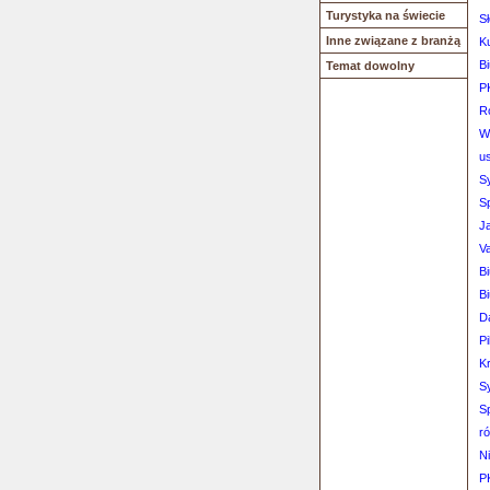
Turystyka na świecie
Sł
Inne związane z branżą
K
B
Temat dowolny
PK
Ro
W
us
S
S
J
Va
B
B
D
Pi
K
S
S
r
Ni
PK