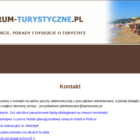
Kontakt
osimy o kontakt na adres poczty elektronicznej z początkiem administrator, a póniej dodajšc
o małpce domenę strony - przykładowo administrator@takiserwer.pl
kęcie: Już wkrótce pasażerowie będą obsługiwani na nowym terminalu!
arimpex i Louvre Hotels planują budowę nowych hoteli w Polsce
ub wakacyjny to złodzieje!
ezpieczeństwo na ulicach Izraela
 JA SZUKAM KOGOŚ !!