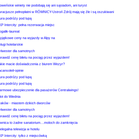
oweńskie winiety nie podobają się ani sąsiadom, ani turyst
uracjusze pełnopłatni w RÓWNICY-Ustroń Zdrój mają się źle i są oszukiwani
iura podróży pod lupą
P Intercity: pełna rezerwacja miejsc
galik-laureat
yjątkowe ceny na wyjazdy w Alpy na
ługi hotelarskie
ylwester dla samotnych
prawdź cenę biletu na pociąg przez wyjazdem!
akie macie doświadczenia z biurem Wezyr?
cansoleil-opinie
iura podróży pod lupą
iura podróży pod lupą
armowe ubezpieczenie dla pasażerów Centralwings!
lot do Wiednia
raków - miastem dzikich dworców
ylwester dla samotnych
prawdź cenę biletu na pociąg przez wyjazdem!
ównica to żadne sanatorium....moloch do zamknięcia
elegalna telewizja w hotelu
P Intercity: tylko z miejscówką