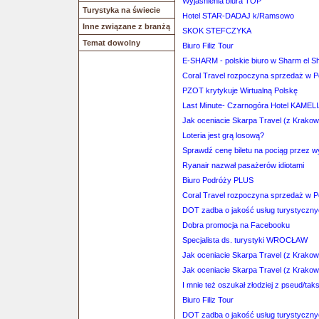
Wyjaśnienia biura TOP
Turystyka na świecie
Hotel STAR-DADAJ k/Ramsowo
Inne związane z branżą
SKOK STEFCZYKA
Temat dowolny
Biuro Filiz Tour
E-SHARM - polskie biuro w Sharm el Sh
Coral Travel rozpoczyna sprzedaż w P
PZOT krytykuje Wirtualną Polskę
Last Minute- Czarnogóra Hotel KAMELIJ
Jak oceniacie Skarpa Travel (z Krako
Loteria jest grą losową?
Sprawdź cenę biletu na pociąg przez 
Ryanair nazwał pasażerów idiotami
Biuro Podróży PLUS
Coral Travel rozpoczyna sprzedaż w P
DOT zadba o jakość usług turystyczn
Dobra promocja na Facebooku
Specjalista ds. turystyki WROCŁAW
Jak oceniacie Skarpa Travel (z Krako
Jak oceniacie Skarpa Travel (z Krako
I mnie też oszukał złodziej z pseud/ta
Biuro Filiz Tour
DOT zadba o jakość usług turystyczn