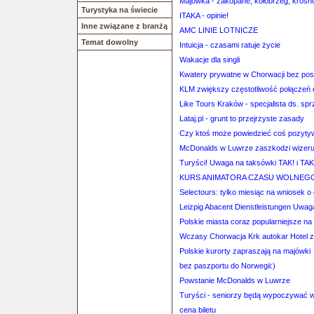
Majówka - zakopane, kołobrzeg, krosn
Turystyka na świecie
ITAKA - opinie!
Inne związane z branżą
AMC LINIE LOTNICZE
Temat dowolny
Intuicja - czasami ratuje życie
Wakacje dla singli
Kwatery prywatne w Chorwacji bez po
KLM zwiększy częstotliwość połączeń
Like Tours Kraków - specjalista ds. sp
Lataj.pl - grunt to przejrzyste zasady
Czy ktoś może powiedzieć coś pozyty
McDonalds w Luwrze zaszkodzi wize
Turyści! Uwaga na taksówki TAK! i TAK
KURS ANIMATORA CZASU WOLNEG
Selectours: tylko miesiąc na wniosek 
Leizpig Abacent Dienstleistungen Uwaga
Polskie miasta coraz popularniejsze n
Wczasy Chorwacja Krk autokar Hotel z
Polskie kurorty zapraszają na majówki
bez paszportu do Norwegii:)
Powstanie McDonalds w Luwrze
Turyści - seniorzy będą wypoczywać w 
cena biletu