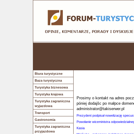
Biura turystyczne
Baza turystyczna
Turystyka biznesowa
Turystyka krajowa
Prosimy o kontakt na adres poczt
Turystyka zagraniczna
póniej dodajšc po małpce domen
wyjazdowa
administrator@takiserwer.pl
Transport
Prezydent podpisał nowelizację specus
Gastronomia
Powołanie wiceministra odpowiedzialneg
Turystyka zagraniczna
Kasia
przyjazdowa