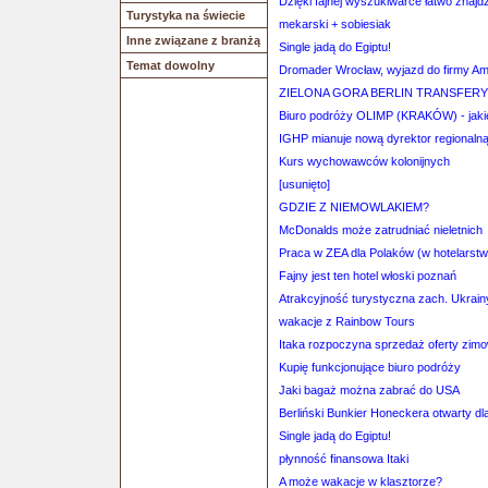
Dzięki fajnej wyszukiwarce łatwo znajdz
Turystyka na świecie
mekarski + sobiesiak
Inne związane z branżą
Single jadą do Egiptu!
Temat dowolny
Dromader Wrocław, wyjazd do firmy A
ZIELONA GORA BERLIN TRANSFERY 
Biuro podróży OLIMP (KRAKÓW) - jakie
IGHP mianuje nową dyrektor regional
Kurs wychowawców kolonijnych
[usunięto]
GDZIE Z NIEMOWLAKIEM?
McDonalds może zatrudniać nieletnich
Praca w ZEA dla Polaków (w hotelarstwi
Fajny jest ten hotel włoski poznań
Atrakcyjność turystyczna zach. Ukrainy
wakacje z Rainbow Tours
Itaka rozpoczyna sprzedaż oferty zimo
Kupię funkcjonujące biuro podróży
Jaki bagaż można zabrać do USA
Berliński Bunkier Honeckera otwarty dl
Single jadą do Egiptu!
płynność finansowa Itaki
A może wakacje w klasztorze?