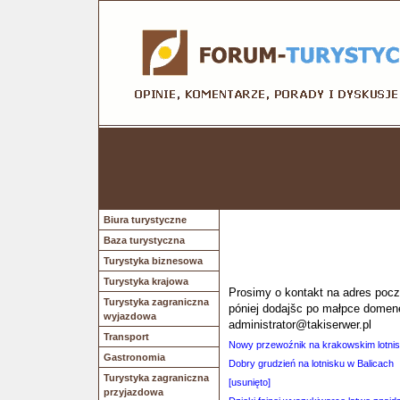
Biura turystyczne
Baza turystyczna
Turystyka biznesowa
Turystyka krajowa
Prosimy o kontakt na adres poczt
Turystyka zagraniczna
póniej dodajšc po małpce domen
wyjazdowa
administrator@takiserwer.pl
Transport
Nowy przewoźnik na krakowskim lotni
Gastronomia
Dobry grudzień na lotnisku w Balicach
Turystyka zagraniczna
[usunięto]
przyjazdowa