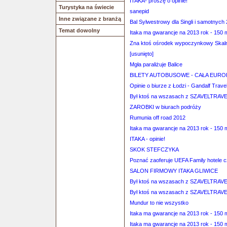
ITAKA- proszę o opinie!
Turystyka na świecie
sanepid
Inne związane z branżą
Bal Sylwestrowy dla Singli i samotnych
Temat dowolny
Itaka ma gwarancje na 2013 rok - 150 
Zna ktoś ośrodek wypoczynkowy Skaln
[usunięto]
Mgła paraliżuje Balice
BILETY AUTOBUSOWE - CAŁA EUROP
Opinie o biurze z Łodzi - Gandalf Trave
Był ktoś na wszasach z SZAVELTRAV
ZAROBKI w biurach podróży
Rumunia off road 2012
Itaka ma gwarancje na 2013 rok - 150 
ITAKA - opinie!
SKOK STEFCZYKA
Poznać zaoferuje UEFA Family hotele 
SALON FIRMOWY ITAKA GLIWICE
Był ktoś na wszasach z SZAVELTRAV
Był ktoś na wszasach z SZAVELTRAV
Mundur to nie wszystko
Itaka ma gwarancje na 2013 rok - 150 
Itaka ma gwarancje na 2013 rok - 150 