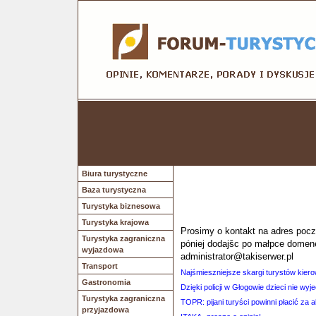
Biura turystyczne
Baza turystyczna
Turystyka biznesowa
Turystyka krajowa
Prosimy o kontakt na adres poczt
Turystyka zagraniczna
póniej dodajšc po małpce domen
wyjazdowa
administrator@takiserwer.pl
Transport
Najśmieszniejsze skargi turystów kiero
Gastronomia
Dzięki policji w Głogowie dzieci nie w
Turystyka zagraniczna
TOPR: pijani turyści powinni płacić za 
przyjazdowa