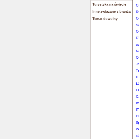
Turystyka na świecie
O
Inne związane z branżą
R
C
Temat dowolny
s
C
D
u
N
C
J
T
IT
Ł
Eu
C
It
IT
D
S
W
s