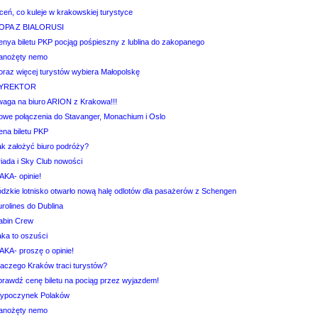
ceń, co kuleje w krakowskiej turystyce
OPA Z BIALORUSI
enya biletu PKP pocjąg pośpieszny z lublina do zakopanego
ianożęty nemo
oraz więcej turystów wybiera Małopolskę
YREKTOR
waga na biuro ARION z Krakowa!!!
owe połączenia do Stavanger, Monachium i Oslo
ena biletu PKP
ak założyć biuro podróży?
riada i Sky Club nowości
AKA- opinie!
ódzkie lotnisko otwarło nową halę odlotów dla pasażerów z Schengen
rolines do Dublina
abin Crew
aka to oszuści
AKA- proszę o opinie!
laczego Kraków traci turystów?
prawdź cenę biletu na pociąg przez wyjazdem!
ypoczynek Polaków
ianożęty nemo