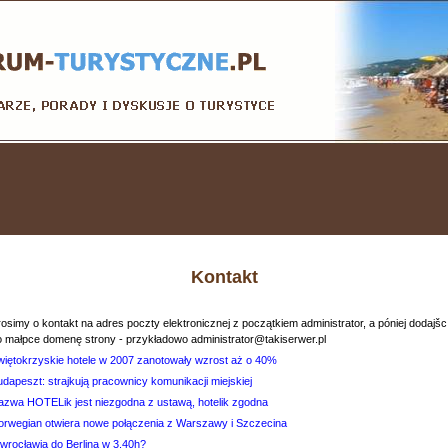
Kontakt
osimy o kontakt na adres poczty elektronicznej z początkiem administrator, a póniej dodajšc
o małpce domenę strony - przykładowo administrator@takiserwer.pl
więtokrzyskie hotele w 2007 zanotowały wzrost aż o 40%
dapeszt: strajkują pracownicy komunikacji miejskiej
azwa HOTELik jest niezgodna z ustawą, hotelik zgodna
orwegian otwiera nowe połączenia z Warszawy i Szczecina
 wrocławia do Berlina w 3.40h?