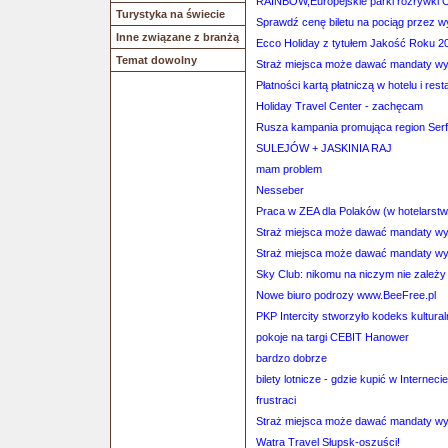
RAINBOW,Europejskie parki rozrywki 
Turystyka na świecie
Sprawdź cenę biletu na pociąg przez 
Inne związane z branżą
Ecco Holiday z tytułem Jakość Roku 2
Temat dowolny
Straż miejsca może dawać mandaty wy
Płatności kartą płatniczą w hotelu i rest
Holiday Travel Center - zachęcam
Rusza kampania promująca region Serf
SULEJÓW + JASKINIA RAJ
mam problem
Nesseber
Praca w ZEA dla Polaków (w hotelarstwi
Straż miejsca może dawać mandaty wy
Straż miejsca może dawać mandaty wy
Sky Club: nikomu na niczym nie zależy
Nowe biuro podrozy www.BeeFree.pl
PKP Intercity stworzyło kodeks kultur
pokoje na targi CEBIT Hanower
bardzo dobrze
bilety lotnicze - gdzie kupić w Interneci
frustraci
Straż miejsca może dawać mandaty wy
Watra Travel Słupsk-oszuści!