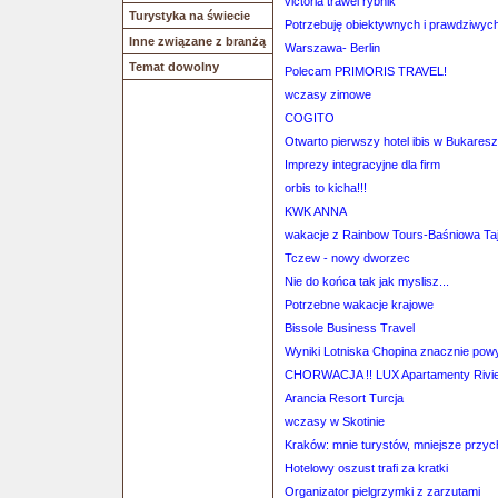
victoria trawel rybnik
Turystyka na świecie
Potrzebuję obiektywnych i prawdziwych 
Inne związane z branżą
Warszawa- Berlin
Temat dowolny
Polecam PRIMORIS TRAVEL!
wczasy zimowe
COGITO
Otwarto pierwszy hotel ibis w Bukaresz
Imprezy integracyjne dla firm
orbis to kicha!!!
KWK ANNA
wakacje z Rainbow Tours-Baśniowa Taj
Tczew - nowy dworzec
Nie do końca tak jak myslisz...
Potrzebne wakacje krajowe
Bissole Business Travel
Wyniki Lotniska Chopina znacznie pow
CHORWACJA !! LUX Apartamenty Rivie
Arancia Resort Turcja
wczasy w Skotinie
Kraków: mnie turystów, mniejsze przy
Hotelowy oszust trafi za kratki
Organizator pielgrzymki z zarzutami