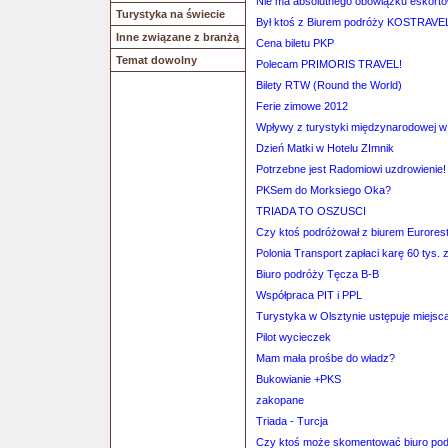
Nie ma absolutnego obowiązku eskorto
Turystyka na świecie
Był ktoś z Biurem podróży KOSTRAVEL
Inne związane z branżą
Cena biletu PKP
Temat dowolny
Polecam PRIMORIS TRAVEL!
Bilety RTW (Round the World)
Ferie zimowe 2012
Wpływy z turystyki międzynarodowej w
Dzień Matki w Hotelu ZImnik
Potrzebne jest Radomiowi uzdrowienie!
PKSem do Morksiego Oka?
TRIADA TO OSZUSCI
Czy ktoś podróżował z biurem Eurores
Polonia Transport zapłaci karę 60 tys. z
Biuro podróży Tęcza B-B
Współpraca PIT i PPL
Turystyka w Olsztynie ustępuje miejsc
Pilot wycieczek
Mam mała prośbe do władz?
Bukowianie +PKS
zakopane
Triada - Turcja
Czy ktoś może skomentować biuro po