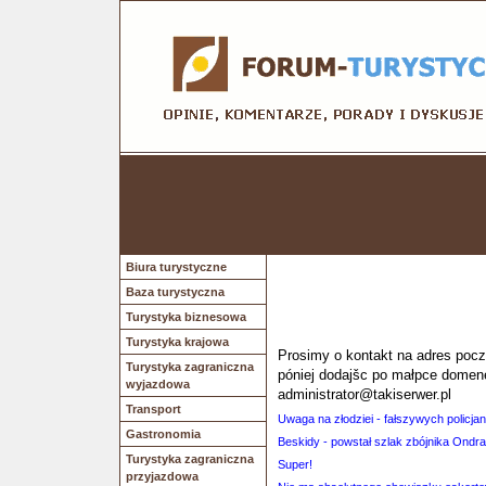
Biura turystyczne
Baza turystyczna
Turystyka biznesowa
Turystyka krajowa
Prosimy o kontakt na adres poczt
Turystyka zagraniczna
póniej dodajšc po małpce domen
wyjazdowa
administrator@takiserwer.pl
Transport
Uwaga na złodziei - fałszywych policj
Gastronomia
Beskidy - powstał szlak zbójnika Ondr
Turystyka zagraniczna
Super!
przyjazdowa