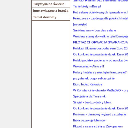
Samolot Ryanair bez stewarda nie polec
Turystyka na świecie
Tanie bilety mBus.pl
Inne związane z branżą
Potrzebuję obiektywnych i prawdziwych 
Temat dowolny
Franczyza - za droga dla polskich hotel
[usunięto]
Sanktuarium w Lourdes zalane
Wrocław stanął do walki o tytuł Europejs
PILOTAZ CHORWACJA GWARANCJA za
Polska i Ukraina gospodarzem Euro 20
Co konkretnie powstanie dzięki Euro 2
Polski podatek pobierany od autokarów 
Wolontariat w Afryce!!!
Polscy hotelarzy niechętni franczyzie?
przystanek pogorzelica opinie
Biuro Index Katowice
W Konstancinie otwarto MuBaBaO - pry
Specjalista ds.Turystyki
Singiel - bardzo dobry klient
Co konkretnie powstanie dzięki Euro 2
Konkurs - darmowy wyjazd za zdjęcie
Itaka oszukuje klientów
Kłopot z szarą strefą w Zakopanem