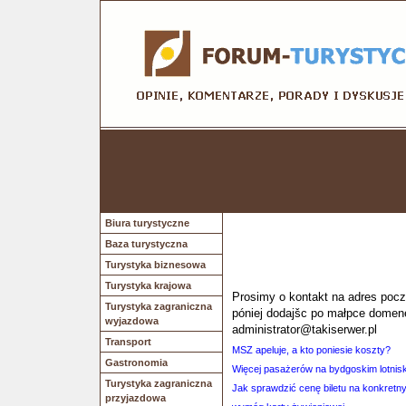
Biura turystyczne
Baza turystyczna
Turystyka biznesowa
Turystyka krajowa
Prosimy o kontakt na adres poczt
Turystyka zagraniczna
póniej dodajšc po małpce domen
wyjazdowa
administrator@takiserwer.pl
Transport
MSZ apeluje, a kto poniesie koszty?
Gastronomia
Więcej pasażerów na bydgoskim lotnis
Turystyka zagraniczna
Jak sprawdzić cenę biletu na konkretn
przyjazdowa