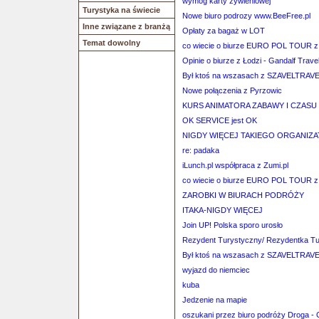
wymóg karty żywieniowej
Turystyka na świecie
Nowe biuro podrozy www.BeeFree.pl
Inne związane z branżą
Opłaty za bagaż w LOT
Temat dowolny
co wiecie o biurze EURO POL TOUR z
Opinie o biurze z Łodzi - Gandalf Trave
Był ktoś na wszasach z SZAVELTRAV
Nowe połączenia z Pyrzowic
KURS ANIMATORA ZABAWY I CZAS
OK SERVICE jest OK
NIGDY WIĘCEJ TAKIEGO ORGANIZAT
re: padaka
iLunch.pl współpraca z Zumi.pl
co wiecie o biurze EURO POL TOUR z
ZAROBKI W BIURACH PODRÓŻY
ITAKA-NIGDY WIĘCEJ
Join UP! Polska sporo urosło
Rezydent Turystyczny/ Rezydentka T
Był ktoś na wszasach z SZAVELTRAV
wyjazd do niemciec
kuba
Jedzenie na mapie
oszukani przez biuro podróży Droga - 