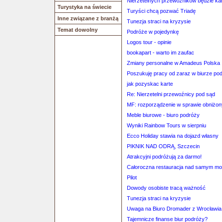
Nierzetelnych przewoźników będzie kar
Turystyka na świecie
Turyści chcą pozwać Triadę
Inne związane z branżą
Tunezja straci na kryzysie
Temat dowolny
Podróże w pojedynkę
Logos tour - opinie
bookapart - warto im zaufac
Zmiany personalne w Amadeus Polska
Poszukuję pracy od zaraz w biurze po
jak pozyskac karte
Re: Nierzetelni przewoźnicy pod sąd
MF: rozporządzenie w sprawie obniżo
Meble biurowe - biuro podróży
Wyniki Rainbow Tours w sierpniu
Ecco Holiday stawia na dojazd własny
PIKNIK NAD ODRĄ, Szczecin
Atrakcyjni podróżują za darmo!
Całoroczna restauracja nad samym m
Pilot
Dowody osobiste tracą ważność
Tunezja straci na kryzysie
Uwaga na Biuro Dromader z Wrocławia
Tajemnicze finanse biur podróży?