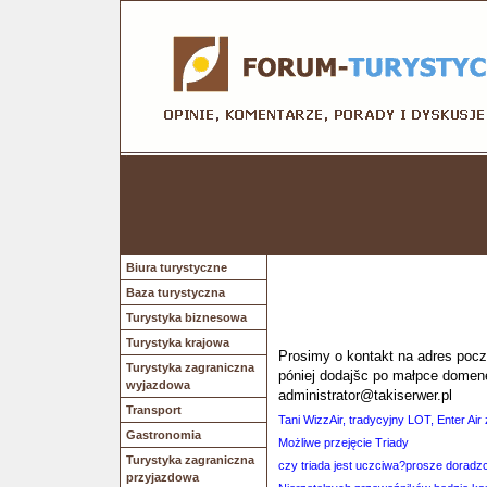
Biura turystyczne
Baza turystyczna
Turystyka biznesowa
Turystyka krajowa
Prosimy o kontakt na adres poczt
Turystyka zagraniczna
póniej dodajšc po małpce domen
wyjazdowa
administrator@takiserwer.pl
Transport
Tani WizzAir, tradycyjny LOT, Enter Air 
Gastronomia
Możliwe przejęcie Triady
Turystyka zagraniczna
czy triada jest uczciwa?prosze doradzc
przyjazdowa