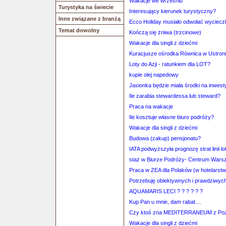
Wakacje we wrześniu
Turystyka na świecie
Interesujący kierunek turystyczny?
Inne związane z branżą
Ecco Holiday musiało odwołać wyciecz
Temat dowolny
Kończą się żniwa (trzcinowe)
Wakacje dla singli z dziećmi
Kuracjusze ośrodka Równica w Ustroni
Loty do Azji - ratunkiem dla LOT?
kupie olej napedowy
Jasionka będzie miała środki na inwest
Ile zarabia stewardessa lub steward?
Praca na wakacje
Ile kosztuje własne biuro podróży?
Wakacje dla singli z dziećmi
Budowa (zakup) pensjonatu?
IATA podwyższyła prognozę strat linii l
staż w Biurze Podróży- Centrum War
Praca w ZEA dla Polaków (w hotelarstwi
Potrzebuję obiektywnych i prawdziwych 
AQUAMARIS LECI ? ? ? ? ? ?
Kup Pan u mnie, dam rabat....
Czy ktoś zna MEDITERRANEUM z Poz
Wakacje dla singli z dziećmi