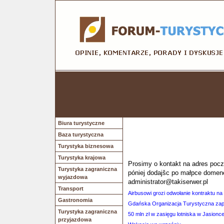
Biura turystyczne
Baza turystyczna
Turystyka biznesowa
Turystyka krajowa
Prosimy o kontakt na adres poczt
Turystyka zagraniczna
póniej dodajšc po małpce domen
wyjazdowa
administrator@takiserwer.pl
Transport
Airbusowi grozi odwołanie kontraktu na
Gastronomia
Gdańska Organizacja Turystyczna zapr
Turystyka zagraniczna
50 mln zł w zasięgu lotniska w Jasionc
przyjazdowa