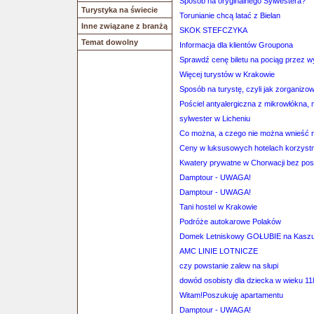
Sposób na oryginalnego Sylwestera?
Turystyka na świecie
Torunianie chcą latać z Bielan
Inne związane z branżą
SKOK STEFCZYKA
Temat dowolny
Informacja dla klientów Groupona
Sprawdź cenę biletu na pociąg przez 
Więcej turystów w Krakowie
Sposób na turystę, czyli jak zorganizo
Pościel antyalergiczna z mikrowłókna, 
sylwester w Licheniu
Co można, a czego nie można wnieść n
Ceny w luksusowych hotelach korzyst
Kwatery prywatne w Chorwacji bez po
Damptour - UWAGA!
Damptour - UWAGA!
Tani hostel w Krakowie
Podróże autokarowe Polaków
Domek Letniskowy GOŁUBIE na Kasz
AMC LINIE LOTNICZE
czy powstanie zalew na słupi
dowód osobisty dla dziecka w wieku 11l
Witam!Poszukuję apartamentu
Damptour - UWAGA!