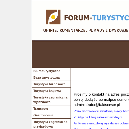
Biura turystyczne
Baza turystyczna
Turystyka biznesowa
Turystyka krajowa
Prosimy o kontakt na adres poczt
Turystyka zagraniczna
póniej dodajšc po małpce domen
wyjazdowa
administrator@takiserwer.pl
Transport
Polak w czołówce światowej sławy ba
Gastronomia
Z Belgii na Litwę szlakiem wodnym
Turystyka zagraniczna
Air France umożliwią wysyłanie i odbie
przyjazdowa