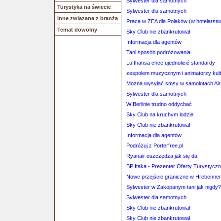
Sylwester dla samotnych
Turystyka na świecie
Sylwester dla samotnych
Inne związane z branżą
Praca w ZEA dla Polaków (w hotelarstwi
Temat dowolny
Sky Club nie zbankrutował
Informacja dla agentów
Tani sposób podróżowania
Lufthansa chce ujednolicić standardy
zespołem muzycznym i animatorzy kult
Można wysyłać smsy w samolotach Air
Sylwester dla samotnych
W Berlinie trudno oddychać
Sky Club na kruchym lodzie
Sky Club nie zbankrutował
Informacja dla agentów
Podróżuj z Porterfree.pl
Ryanair oszczędza jak się da
BP Itaka - Prezenter Oferty Turystyczn
Nowe przejście graniczne w Hrebenne
Sylwester w Zakopanym tani jak nigdy?
Sylwester dla samotnych
Sky Club nie zbankrutował
Sky Club nie zbankrutował