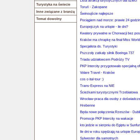
Lista atrakcji turystycznych dla dzieci
Turystyka na świecie
Toruń - Zakopane
Inne związane z branżą
Świnoujście najlepsze
Temat dowolny
Pociągiem nad morze: prawie 24 godzi
Europejczyk na urlopie - ile dni?
Kwatery prywatne w Chorwacji bez po
Kraków ma chrapkę na finał Miss Worl
Specjalista ds. Turystyki
Pszczoły zatkały silnik Boeinga 737
Triada udziałowcem Podróży TV
PKP Intercity przygotowało specjalną o
Volare Travel - Kraków
cos o ital-tour :)
Trans-Express na NIE
Ścieżkami turystycznymi Trzebiatowa
Wrocław-praca dla osoby z doświadcz
Hrebenne
Będa nowe połączenia:Rzeszów - Dubli
Promocje PKP Intercity na wakacje
kto jedzie w sierpniu do Egiptu w Sunfun
Ile dni w roku spędzają na urlopie Eur
Sylwester dla samotnych