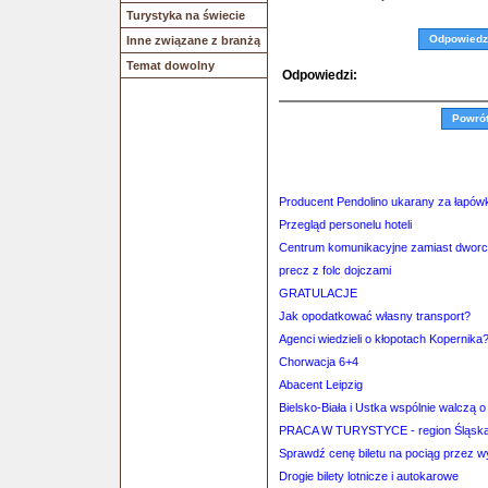
Turystyka na świecie
Odpowiedz
Inne związane z branżą
Temat dowolny
Odpowiedzi:
Powró
Producent Pendolino ukarany za łapówk
Przegląd personelu hoteli
Centrum komunikacyjne zamiast dworc
precz z folc dojczami
GRATULACJE
Jak opodatkować własny transport?
Agenci wiedzieli o kłopotach Kopernika
Chorwacja 6+4
Abacent Leipzig
Bielsko-Biała i Ustka wspólnie walczą o
PRACA W TURYSTYCE - region Śląska!
Sprawdź cenę biletu na pociąg przez 
Drogie bilety lotnicze i autokarowe