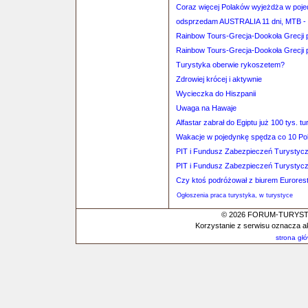
Coraz więcej Polaków wyjeżdża w poj
odsprzedam AUSTRALIA 11 dni, MTB -
Rainbow Tours-Grecja-Dookoła Grecji p
Rainbow Tours-Grecja-Dookoła Grecji p
Turystyka oberwie rykoszetem?
Zdrowiej krócej i aktywnie
Wycieczka do Hiszpanii
Uwaga na Hawaje
Alfastar zabrał do Egiptu już 100 tys. t
Wakacje w pojedynkę spędza co 10 Po
PIT i Fundusz Zabezpieczeń Turystyc
PIT i Fundusz Zabezpieczeń Turystyc
Czy ktoś podróżował z biurem Eurores
Ogłoszenia praca turystyka, w turystyce
© 2026 FORUM-TURYSTYC
Korzystanie z serwisu oznacza a
strona gł