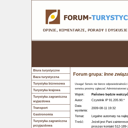
Biura turystyczne
Forum grupa:
Inne związ
Baza turystyczna
Turystyka biznesowa
Uwaga! Serwis nie bierze odpowiedzialności
serwisu prosimy zgłaszać Administratorowi 
Turystyka krajowa
Wątek:
Państwo będzie walczyć 
Turystyka zagraniczna
Autor:
Czytelnik IP 91.205.90.*
wyjazdowa
Data
Transport
2009-08-11 19:32
wysłania:
Gastronomia
Temat:
Legalne automaty na naj
Turystyka zagraniczna
Treść:
Jeżeli jest Pani zaintere
przyjazdowa
proszęo kontakt 512-189-