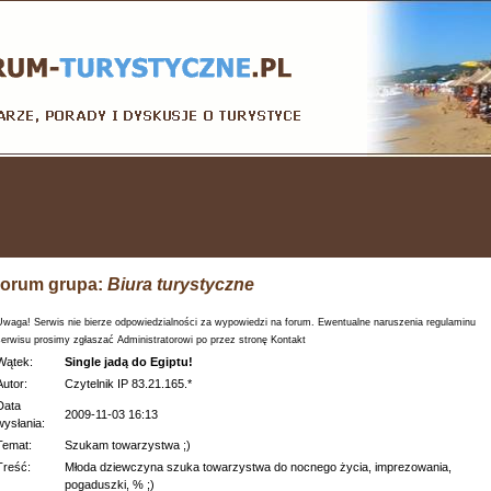
orum grupa:
Biura turystyczne
Uwaga! Serwis nie bierze odpowiedzialności za wypowiedzi na forum. Ewentualne naruszenia regulaminu
serwisu prosimy zgłaszać Administratorowi po przez stronę Kontakt
Wątek:
Single jadą do Egiptu!
Autor:
Czytelnik IP 83.21.165.*
Data
2009-11-03 16:13
wysłania:
Temat:
Szukam towarzystwa ;)
Treść:
Młoda dziewczyna szuka towarzystwa do nocnego życia, imprezowania,
pogaduszki, % ;)