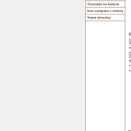
Turystyka na świecie
Inne związane z branżą
Temat dowolny
O
t
M
L
L