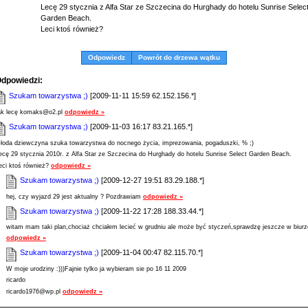
Lecę 29 stycznia z Alfa Star ze Szczecina do Hurghady do hotelu Sunrise Selec
Garden Beach.
Leci ktoś również?
Odpowiedz
Powrót do drzewa wątku
dpowiedzi:
Szukam towarzystwa ;)
[2009-11-11 15:59 62.152.156.*]
ak lecę komaks@o2.pl
odpowiedz »
Szukam towarzystwa ;)
[2009-11-03 16:17 83.21.165.*]
łoda dziewczyna szuka towarzystwa do nocnego życia, imprezowania, pogaduszki, % ;)
ecę 29 stycznia 2010r. z Alfa Star ze Szczecina do Hurghady do hotelu Sunrise Select Garden Beach.
eci ktoś również?
odpowiedz »
Szukam towarzystwa ;)
[2009-12-27 19:51 83.29.188.*]
hej, czy wyjazd 29 jest aktualny ? Pozdrawiam
odpowiedz »
Szukam towarzystwa ;)
[2009-11-22 17:28 188.33.44.*]
witam mam taki plan,chociaż chciałem lecieć w grudniu ale może być styczeń,sprawdzę jeszcze w biurz
odpowiedz »
Szukam towarzystwa ;)
[2009-11-04 00:47 82.115.70.*]
W moje urodziny :)))Fajnie tylko ja wybieram sie po 16 11 2009
ricardo
ricardo1976@wp.pl
odpowiedz »