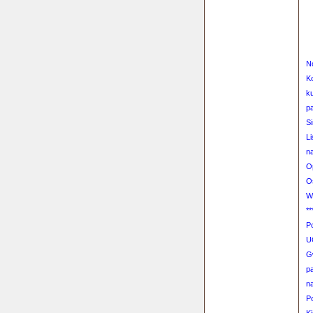
N
K
ku
pa
Si
L
n
O
O
W
*
Po
U
Gw
pa
n
P