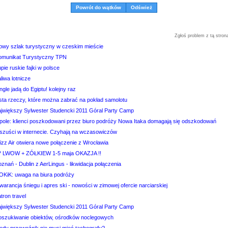
Powrót do wątków
Odśwież
Zgłoś problem z tą stron
owy szlak turystyczny w czeskim mieście
omunikat Turystyczny TPN
pie ruskie fajki w polsce
liwa lotnicze
ngle jadą do Egiptu! kolejny raz
ista rzeczy, które można zabrać na pokład samolotu
ajwiększy Sylwester Studencki 2011 Góral Party Camp
pole: klienci poszkodowani przez biuro podróży Nowa Itaka domagają się odszkodowań
szuści w internecie. Czyhają na wczasowiczów
izz Air otwiera nowe połączenie z Wrocławia
** LWOW + ZÓŁKIEW 1-5 maja OKAZJA !!
znań - Dublin z AerLingus - likwidacja połączenia
OKiK: uwaga na biura podróży
arancja śniegu i apres ski - nowości w zimowej ofercie narciarskiej
tron travel
ajwiększy Sylwester Studencki 2011 Góral Party Camp
oszukiwanie obiektów, ośrodków noclegowych