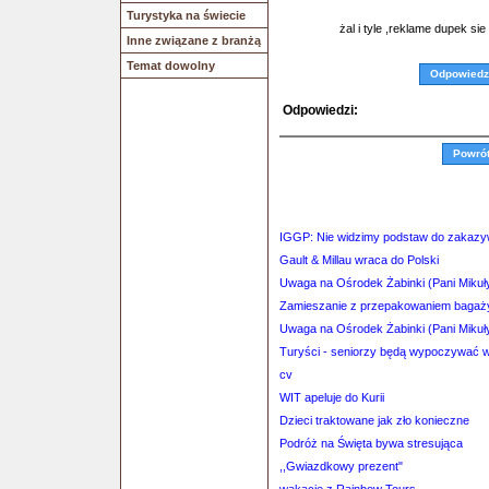
Turystyka na świecie
żal i tyle ,reklame dupek sie 
Inne związane z branżą
Temat dowolny
Odpowiedz
Odpowiedzi:
Powró
IGGP: Nie widzimy podstaw do zakazyw
Gault & Millau wraca do Polski
Uwaga na Ośrodek Żabinki (Pani Mikuł
Zamieszanie z przepakowaniem bagaż
Uwaga na Ośrodek Żabinki (Pani Mikuł
Turyści - seniorzy będą wypoczywać w 
cv
WIT apeluje do Kurii
Dzieci traktowane jak zło konieczne
Podróż na Święta bywa stresująca
,,Gwiazdkowy prezent"