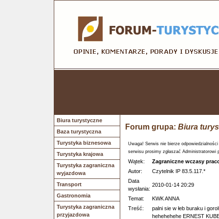
Biura turystyczne
Forum grupa:
Biura tury
Baza turystyczna
Turystyka biznesowa
Uwaga! Serwis nie bierze odpowiedzialności
serwisu prosimy zgłaszać Administratorowi 
Turystyka krajowa
Wątek:
Zagraniczne wczasy prac
Turystyka zagraniczna
Autor:
Czytelnik IP 83.5.117.*
wyjazdowa
Data
Transport
2010-01-14 20:29
wysłania:
Gastronomia
Temat:
KWK ANNA
Turystyka zagraniczna
Treść:
palni sie w łeb buraku i gor
przyjazdowa
hehehehehe ERNEST KUBEK s