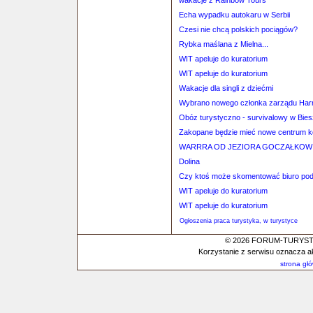
wakacje z Rainbow Tours
Echa wypadku autokaru w Serbii
Czesi nie chcą polskich pociągów?
Rybka maślana z Mielna...
WIT apeluje do kuratorium
WIT apeluje do kuratorium
Wakacje dla singli z dziećmi
Wybrano nowego członka zarządu Har
Obóz turystyczno - survivalowy w Bie
Zakopane będzie mieć nowe centrum 
WARRRA OD JEZIORA GOCZAŁKOWI
Dolina
Czy ktoś może skomentować biuro po
WIT apeluje do kuratorium
WIT apeluje do kuratorium
Ogłoszenia praca turystyka, w turystyce
© 2026 FORUM-TURYSTYC
Korzystanie z serwisu oznacza a
strona gł