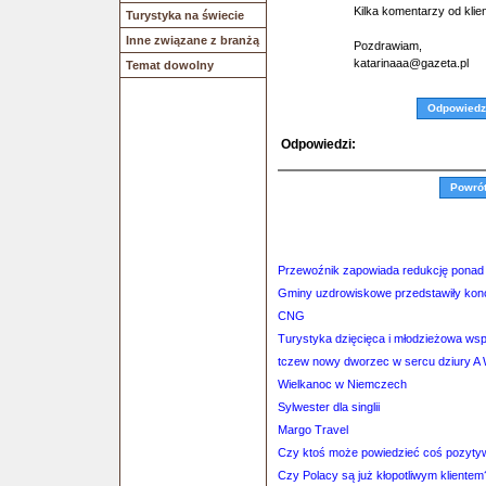
Kilka komentarzy od klie
Turystyka na świecie
Inne związane z branżą
Pozdrawiam,
katarinaaa@gazeta.pl
Temat dowolny
Odpowiedz
Odpowiedzi:
Powró
Przewoźnik zapowiada redukcję ponad 
Gminy uzdrowiskowe przedstawiły kon
CNG
Turystyka dzięcięca i młodzieżowa ws
tczew nowy dworzec w sercu dziury A W
Wielkanoc w Niemczech
Sylwester dla singlii
Margo Travel
Czy ktoś może powiedzieć coś pozyty
Czy Polacy są już kłopotliwym klientem