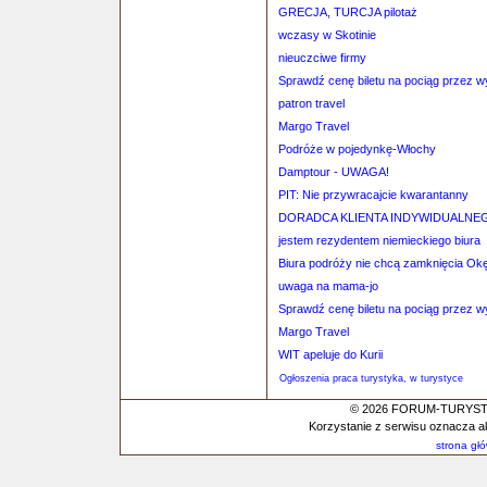
GRECJA, TURCJA pilotaż
wczasy w Skotinie
nieuczciwe firmy
Sprawdź cenę biletu na pociąg przez 
patron travel
Margo Travel
Podróże w pojedynkę-Włochy
Damptour - UWAGA!
PIT: Nie przywracajcie kwarantanny
DORADCA KLIENTA INDYWIDUALNE
jestem rezydentem niemieckiego biura
Biura podróży nie chcą zamknięcia Ok
uwaga na mama-jo
Sprawdź cenę biletu na pociąg przez 
Margo Travel
WIT apeluje do Kurii
Ogłoszenia praca turystyka, w turystyce
© 2026 FORUM-TURYSTYC
Korzystanie z serwisu oznacza a
strona gł