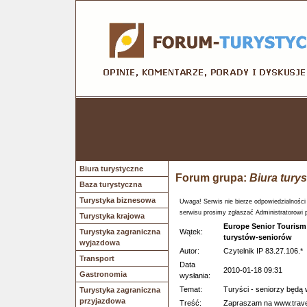
Biura turystyczne
Forum grupa:
Biura tury
Baza turystyczna
Turystyka biznesowa
Uwaga! Serwis nie bierze odpowiedzialności
serwisu prosimy zgłaszać Administratorowi 
Turystyka krajowa
Europe Senior Tourism
Turystyka zagraniczna
Wątek:
turystów-seniorów
wyjazdowa
Autor:
Czytelnik IP 83.27.106.*
Transport
Data
2010-01-18 09:31
Gastronomia
wysłania:
Temat:
Turyści - seniorzy będą 
Turystyka zagraniczna
przyjazdowa
Treść:
Zapraszam na www.travel