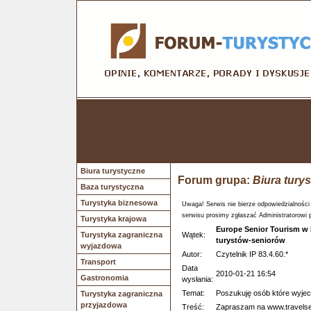
Biura turystyczne
Forum grupa:
Biura tury
Baza turystyczna
Turystyka biznesowa
Uwaga! Serwis nie bierze odpowiedzialności
serwisu prosimy zgłaszać Administratorowi 
Turystyka krajowa
Europe Senior Tourism w 
Turystyka zagraniczna
Wątek:
turystów-seniorów
wyjazdowa
Autor:
Czytelnik IP 83.4.60.*
Transport
Data
2010-01-21 16:54
Gastronomia
wysłania:
Temat:
Poszukuję osób które wyjech
Turystyka zagraniczna
przyjazdowa
Treść:
Zapraszam na www.travelsen