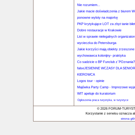
Nie rozumiem...
Jakie macie doświadczenia z biurem 
ponowne wyloty na majorkę
PKP krytykujące LOT za zbyt tanie bile
Dobre restauracje w Krakowie
List w sprawie nielegalnych organizator
wycieczka do Petersburga
Jakie korzyści mają obiekty zrzeszone
wychowawca kolonijny- praktyka
Co sadzicie o BP Funclub z`POznania?
falseJESIENNE WCZASY DLA SENI
KIEROWCA
Logos tour - opinie
Majówka Party Camp - Imprezowe wyja
WIT apeluje do kuratorium
Ogłoszenia praca turystyka, w turystyce
© 2026 FORUM-TURYSTYC
Korzystanie z serwisu oznacza a
strona gł