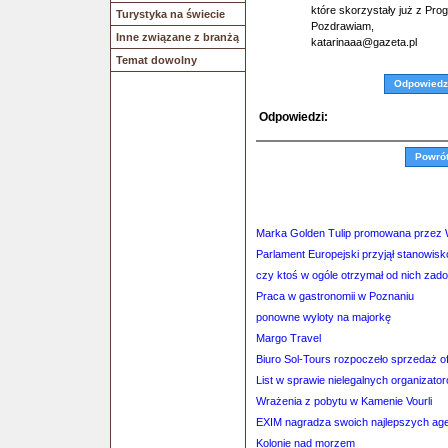
które skorzystały już z Pro
Turystyka na świecie
Pozdrawiam,
Inne związane z branżą
katarinaaa@gazeta.pl
Temat dowolny
Odpowiedz
Odpowiedzi:
Powró
Marka Golden Tulip promowana przez 
Parlament Europejski przyjął stanowis
czy ktoś w ogóle otrzymał od nich zad
Praca w gastronomii w Poznaniu
ponowne wyloty na majorkę
Margo Travel
Biuro Sol-Tours rozpoczeło sprzedaż o
List w sprawie nielegalnych organizator
Wrażenia z pobytu w Kamenie Vourli
EXIM nagradza swoich najlepszych ag
Kolonie nad morzem