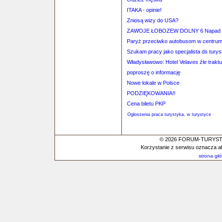
ITAKA - opinie!
Zniosą wizy do USA?
ZAWOJE ŁOBOZEW DOLNY 6 Napad w
Paryż przeciwko autobusom w centrum
Szukam pracy jako specjalista ds turys
Władysławowo: Hotel Velaves źle traktu
poproszę o informację
Nowe lokale w Polsce
PODZIĘKOWANIA!!
Cena biletu PKP
Ogłoszenia praca turystyka, w turystyce
© 2026 FORUM-TURYSTYC
Korzystanie z serwisu oznacza a
strona gł