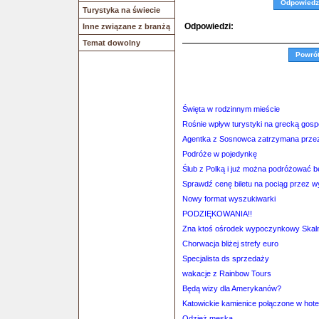
Odpowiedz
Turystyka na świecie
Odpowiedzi:
Inne związane z branżą
Temat dowolny
Powró
Święta w rodzinnym mieście
Rośnie wpływ turystyki na grecką gos
Agentka z Sosnowca zatrzymana przez 
Podróże w pojedynkę
Ślub z Polką i już można podróżować 
Sprawdź cenę biletu na pociąg przez 
Nowy format wyszukiwarki
PODZIĘKOWANIA!!
Zna ktoś ośrodek wypoczynkowy Skaln
Chorwacja bliżej strefy euro
Specjalista ds sprzedaży
wakacje z Rainbow Tours
Będą wizy dla Amerykanów?
Katowickie kamienice połączone w hote
Odzież męska