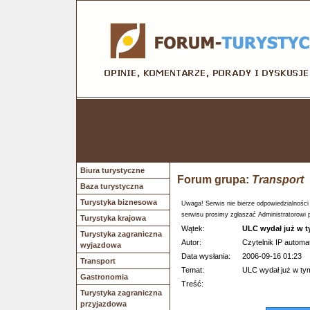
Biura turystyczne
Forum grupa:
Transport
Baza turystyczna
Turystyka biznesowa
Uwaga! Serwis nie bierze odpowiedzialności
serwisu prosimy zgłaszać Administratorowi 
Turystyka krajowa
Wątek:
ULC wydał już w ty
Turystyka zagraniczna
Autor:
Czytelnik IP automat
wyjazdowa
Data wysłania:
2006-09-16 01:23
Transport
Temat:
ULC wydał już w tym 
Gastronomia
Treść:
Turystyka zagraniczna
przyjazdowa