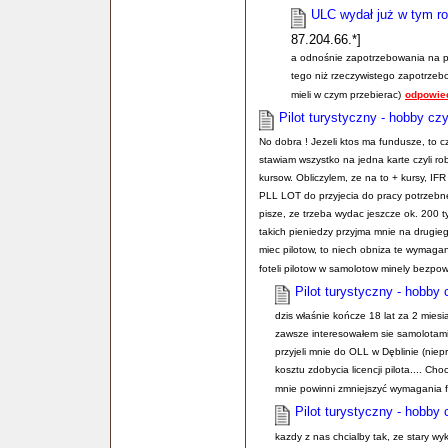
ULC wydał już w tym roku
87.204.66.*]
a odnośnie zapotrzebowania na pil
tego niż rzeczywistego zapotrzebow
mieli w czym przebierac)
odpowie
Pilot turystyczny - hobby cz
No dobra ! Jezeli ktos ma fundusze, to 
stawiam wszystko na jedna karte czyli ro
kursow. Obliczylem, ze na to + kursy, IFR
PLL LOT do przyjecia do pracy potrzebne
pisze, ze trzeba wydac jeszcze ok. 200 ty
takich pieniedzy przyjma mnie na drugiego
miec pilotow, to niech obniza te wymaga
foteli pilotow w samolotow minely bezpowro
Pilot turystyczny - hobby
dzis właśnie kończe 18 lat za 2 mies
zawsze interesowałem sie samolotami i
przyjeli mnie do OLL w Dęblinie (nie
kosztu zdobycia licencji pilota.... Cho
mnie powinni zmniejszyć wymagania fin
Pilot turystyczny - hobby
kazdy z nas chcialby tak, ze stary wy