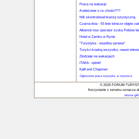
Praca na wakacje
A właściwie o co chodzi???
NIK skontrolował branżę turystyczną
Czarna lista - 93 linie lotnicze objęte
Albanski tour operator szuka Polskie bi
Hotel w Zamku w Rynie
"Turystyka - wspólna sprawa"
Turyści kradną wszystko, nawet telewi
Złodzieje na wakacjach
ITAKA - opinie!
Kalif and Chapman
Ogłoszenia praca turystyka, w turystyce
© 2026 FORUM-TURYSTYC
Korzystanie z serwisu oznacza a
strona gł