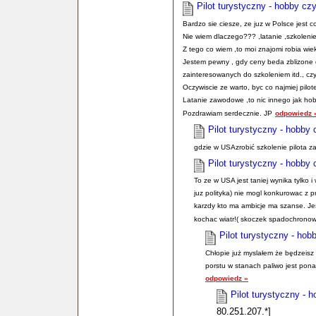
Pilot turystyczny - hobby cz
Bardzo sie ciesze, ze juz w Polsce jest c
Nie wiem dlaczego??? ,latanie ,szkolenie
Z tego co wiem ,to moi znajomi robia wie
Jestem pewny , gdy ceny beda zblizone 
zainteresowanych do szkoleniem itd., czyl
Oczywiscie ze warto, byc co najmiej pilot
Latanie zawodowe ,to nic innego jak hobby
Pozdrawiam serdecznie. JP
odpowiedz 
Pilot turystyczny - hobby
gdzie w USAzrobić szkolenie pilota 
Pilot turystyczny - hobby
To ze w USA jest taniej wynika tylko i 
juz polityka) nie mogl konkurowac z pr
karzdy kto ma ambicje ma szanse. Jes
kochac wiatr!( skoczek spadochrono
Pilot turystyczny - hob
Chłopie już myslałem że będzeisz o
porstu w stanach paliwo jest pona
odpowiedz »
Pilot turystyczny - 
80.251.207.*]