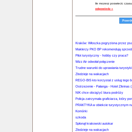
ile mozesz poswiecic czasu
odpowiedz »
Powró
Kraków: Włoszka pogryziona przez psa
Maklerzy PKO BP rekomendują sprzedaż
Pilot turystyczny - hobby czy praca?
Wizz Air odwołał połączenie
Trudne warunki do uprawiania turystyk
Złodzieje na wakacjach
REGO-BIS kto korzystal z uslug tego b
Ostrzezenie - Pałanga - Hotel Zilvinas (
NIK chce obciążyć biura podróży
Policja zatrzymała graficiarza, który 
PRAKTYKA w obiekcie turystycznym n
Komórki
szkoda
Spłonął krakowski autokar
Złodzieje na wakacjach