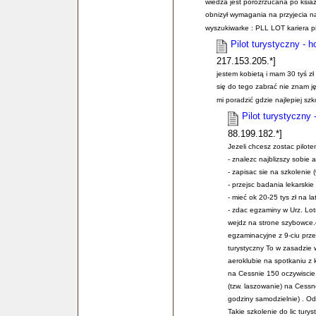
wiedza jest porozrzucana po ksiaz
obnizył wymagania na przyjecia na 
wyszukiwarke : PLL LOT kariera pi
Pilot turystyczny - 
217.153.205.*]
jestem kobietą i mam 30 tyś z
się do tego zabrać nie znam j
mi poradzić gdzie najlepiej sz
Pilot turystyczny
88.199.182.*]
Jezeli chcesz zostac pilotem
- znalezc najblizszy sobie 
- zapisac sie na szkolenie 
- przejsc badania lekarskie 
- mieć ok 20-25 tys zł na l
- zdac egzaminy w Urz. Lo
wejdz na strone szybowce.
egzaminacyjne z 9-ciu przed
turystyczny To w zasadzie 
aeroklubie na spotkaniu z 
na Cessnie 150 oczywiscie
(tzw. laszowanie) na Cessne
godziny samodzielnie) . O
Takie szkolenie do lic tury