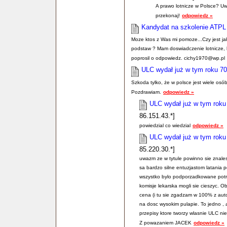
A prawo lotnicze w Polsce? Uw
przekonaj!
odpowiedz »
Kandydat na szkolenie ATPL
Moze ktos z Was mi pomoze...Czy jest jak
podstaw ? Mam doswiadczenie lotnicze, l
poprosil o odpowiedz. cichy1970@wp.pl
ULC wydał już w tym roku 70 l
Szkoda tylko, że w polsce jest wiele osób
Pozdrawiam.
odpowiedz »
ULC wydał już w tym roku 70
86.151.43.*]
powiedzial co wiedzial
odpowiedz »
ULC wydał już w tym roku 70
85.220.30.*]
uwazm ze w tytule powinno sie znalesc
sa bardzo silne entuzjastom latania p
wszystko bylo podporzadkowane potrze
komisje lekarska mogli sie cieszyc. O
cena (i tu sie zgadzam w 100% z auto
na dosc wysokim pulapie. To jedno ,
przepisy ktore tworzy wlasnie ULC nie
Z powazaniem JACEK
odpowiedz »