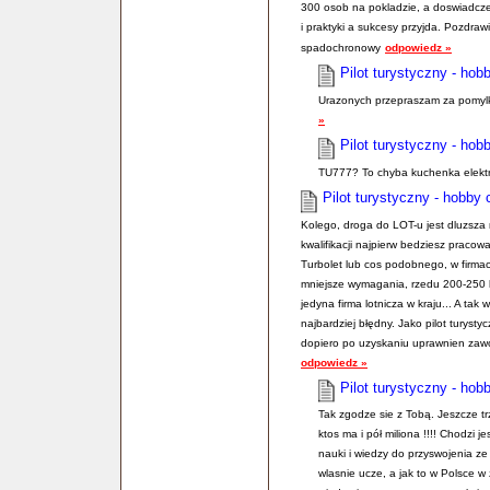
300 osob na pokladzie, a doswiadcze
i praktyki a sukcesy przyjda. Pozdraw
spadochronowy
odpowiedz »
Pilot turystyczny - hob
Urazonych przepraszam za pomylk
»
Pilot turystyczny - hob
TU777? To chyba kuchenka elektr
Pilot turystyczny - hobby
Kolego, droga do LOT-u jest dluzsza n
kwalifikacji najpierw bedziesz pracow
Turbolet lub cos podobnego, w firma
mniejsze wymagania, rzedu 200-250 h, 
jedyna firma lotnicza w kraju... A tak 
najbardziej błędny. Jako pilot turysty
dopiero po uzyskaniu uprawnien zawo
odpowiedz »
Pilot turystyczny - hob
Tak zgodze sie z Tobą. Jeszcze tr
ktos ma i pół miliona !!!! Chodzi je
nauki i wiedzy do przyswojenia ze 
wlasnie ucze, a jak to w Polsce w