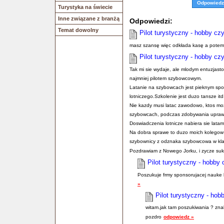
Odpowiedz
Turystyka na świecie
Inne związane z branżą
Odpowiedzi:
Temat dowolny
Pilot turystyczny - hobby cz
masz szansę więc odkłada kasę a potem 
Pilot turystyczny - hobby cz
Tak mi sie wydaje, ale mlodym entuzjast
najmniej pilotem szybowcowym.
Latanie na szybowcach jest pieknym spo
lotniczego.Szkolenie jest duzo tansze itd
Nie kazdy musi latac zawodowo, ktos moz
szybowcach, podczas zdobywania uprawni
Doswiadczenia lotnicze nabiera sie latami
Na dobra sprawe to duzo moich kolegow co
szybownicy z odznaka szybowcowa w kla
Pozdrawiam z Nowego Jorku, i zycze suk
Pilot turystyczny - hobby
Poszukuje frmy sponsorujacej nauke 
»
Pilot turystyczny - hob
witam.jak tam poszukiwania ? znal
pozdro
odpowiedz »