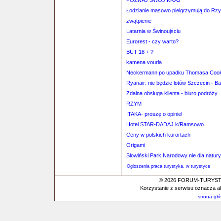
POZNAJ SWÓJ KRAJ
Łodzianie masowo pielgrzymują do Rz
zwątpienie
Latarnia w Świnoujściu
Eurorest - czy warto?
BUT 18 + ?
kamena vourla
Neckermann po upadku Thomasa Coo
Ryanair: nie będzie lotów Szczecin - B
Zdalna obsługa klienta - biuro podróży
RZYM
ITAKA- proszę o opinie!
Hotel STAR-DADAJ k/Ramsowo
Ceny w polskich kurortach
Origami
Słowiński Park Narodowy nie dla natur
Ogłoszenia praca turystyka, w turystyce
© 2026 FORUM-TURYSTYC
Korzystanie z serwisu oznacza a
strona gł