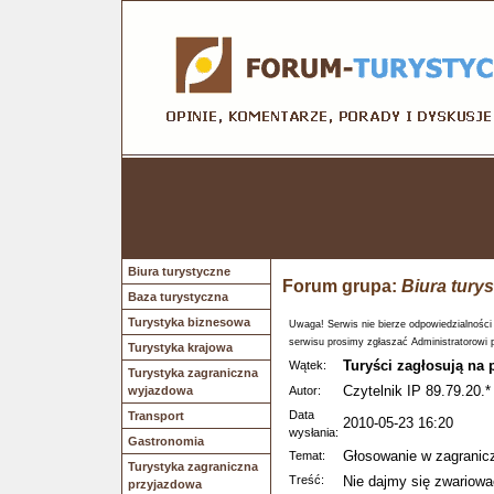
Biura turystyczne
Forum grupa:
Biura tury
Baza turystyczna
Turystyka biznesowa
Uwaga! Serwis nie bierze odpowiedzialności
serwisu prosimy zgłaszać Administratorowi 
Turystyka krajowa
Turyści zagłosują na 
Wątek:
Turystyka zagraniczna
Czytelnik IP 89.79.20.*
wyjazdowa
Autor:
Data
Transport
2010-05-23 16:20
wysłania:
Gastronomia
Głosowanie w zagranic
Temat:
Turystyka zagraniczna
Treść:
Nie dajmy się zwariowa
przyjazdowa