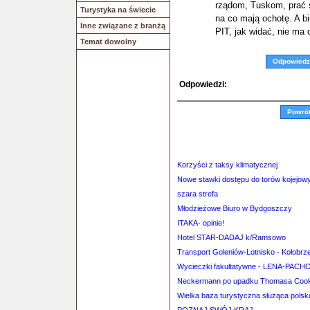
rządom, Tuskom, prać s
Turystyka na świecie
na co mają ochotę. A bi
Inne związane z branżą
PIT, jak widać, nie ma 
Temat dowolny
Odpowiedz
Odpowiedzi:
Powró
Korzyści z taksy klimatycznej
Nowe stawki dostępu do torów kojejo
szara strefa
Młodzieżowe Biuro w Bydgoszczy
ITAKA- opinie!
Hotel STAR-DADAJ k/Ramsowo
Transport Goleniów-Lotnisko - Kołobrz
Wycieczki fakultatywne - LENA-PACH
Neckermann po upadku Thomasa Coo
Wielka baza turystyczna służąca pols