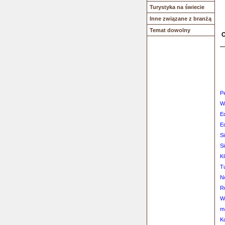
Turystyka na świecie
Inne związane z branżą
Temat dowolny
O
P
W 
E
E
Si
Si
K
T
N
R
W
ma
K