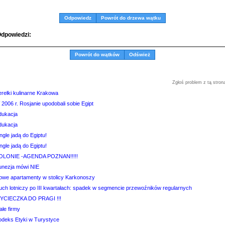
Odpowiedz
Powrót do drzewa wątku
dpowiedzi:
Powrót do wątków
Odśwież
Zgłoś problem z tą stron
erełki kulinarne Krakowa
2006 r. Rosjanie upodobali sobie Egipt
dukacja
dukacja
ngle jadą do Egiptu!
ngle jadą do Egiptu!
OLONIE -AGENDA POZNAN!!!!!
unezja mówi NIE
owe apartamenty w stolicy Karkonoszy
uch lotniczy po III kwartałach: spadek w segmencie przewoźników regularnych
YCIECZKA DO PRAGI !!!
łe firmy
odeks Etyki w Turystyce