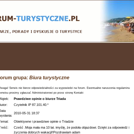
orum grupa:
Biura turystyczne
Uwaga! Serwis nie bierze odpowiedzialności za wypowiedzi na forum. Ewentualne naruszenia regulaminu
serwisu prosimy zgłaszać Administratorowi po przez stronę Kontakt
Wątek:
Prawdziwe opinie o biurze Triada
Autor:
Czytelnik IP 87.101.40.*
Data
2010-05-31 18:37
wysłania:
Temat:
Obiektywne i prawdziwe opinie o Triadzie
Treść:
Cześć .Moja mała ma 10 lat. imyślę, że podoła objazdowi. Dzięki za odpowiedż i
życzenia dobrych wakacji!!Pozdrawiam adam