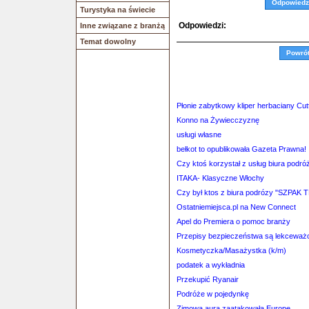
Odpowiedz
Turystyka na świecie
Odpowiedzi:
Inne związane z branżą
Temat dowolny
Powró
Płonie zabytkowy kliper herbaciany Cut
Konno na Żywiecczyznę
usługi własne
bełkot to opublikowała Gazeta Prawna!
Czy ktoś korzystał z usług biura p
ITAKA- Klasyczne Włochy
Czy był ktos z biura podrózy "SZPAK 
Ostatniemiejsca.pl na New Connect
Apel do Premiera o pomoc branży
Przepisy bezpieczeństwa są lekceważone
Kosmetyczka/Masażystka (k/m)
podatek a wykładnia
Przekupić Ryanair
Podróże w pojedynkę
Zimowa aura zaatakowała Europę