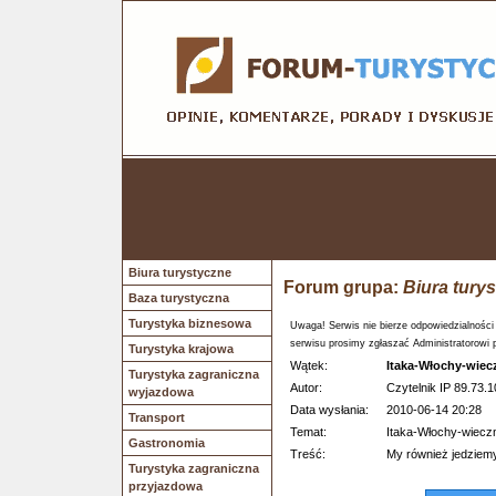
Biura turystyczne
Forum grupa:
Biura tury
Baza turystyczna
Turystyka biznesowa
Uwaga! Serwis nie bierze odpowiedzialności
serwisu prosimy zgłaszać Administratorowi 
Turystyka krajowa
Wątek:
Itaka-Włochy-wiecz
Turystyka zagraniczna
Autor:
Czytelnik IP 89.73.1
wyjazdowa
Data wysłania:
2010-06-14 20:28
Transport
Temat:
Itaka-Włochy-wieczn
Gastronomia
Treść:
My również jedziemy
Turystyka zagraniczna
przyjazdowa