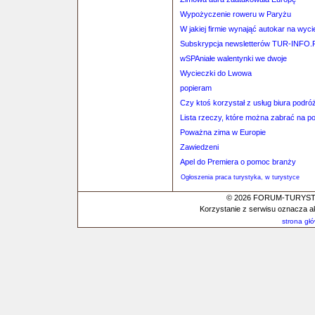
Wypożyczenie roweru w Paryżu
W jakiej firmie wynająć autokar na wyc
Subskrypcja newsletterów TUR-INFO.
wSPAniałe walentynki we dwoje
Wycieczki do Lwowa
popieram
Czy ktoś korzystał z usług biura p
Lista rzeczy, które można zabrać na p
Poważna zima w Europie
Zawiedzeni
Apel do Premiera o pomoc branży
Ogłoszenia praca turystyka, w turystyce
© 2026 FORUM-TURYSTYC
Korzystanie z serwisu oznacza a
strona gł