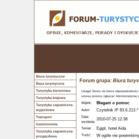
Biura turystyczne
Forum grupa:
Biura tury
Baza turystyczna
Turystyka biznesowa
Uwaga! Serwis nie bierze odpowiedzialności
serwisu prosimy zgłaszać Administratorowi 
Turystyka krajowa
Błagam o pomoc
Wątek:
Turystyka zagraniczna
Czytelnik IP 83.6.213.*
wyjazdowa
Autor:
Data
Transport
2010-07-25 12:38
wysłania:
Gastronomia
Egipt, hotel Aida
Temat:
Turystyka zagraniczna
Treść:
W ogóle nie powinniśm
przyjazdowa