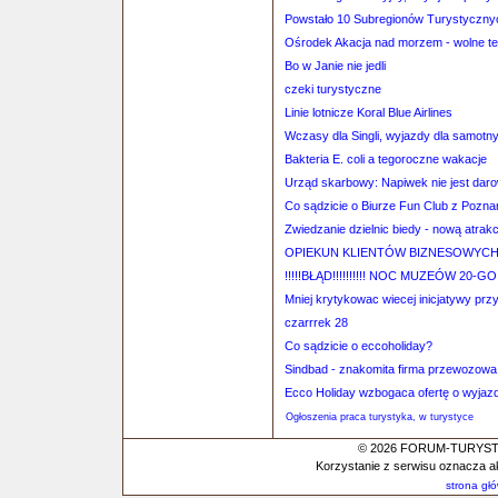
Powstało 10 Subregionów Turystyczny
Ośrodek Akacja nad morzem - wolne te
Bo w Janie nie jedli
czeki turystyczne
Linie lotnicze Koral Blue Airlines
Wczasy dla Singli, wyjazdy dla samotn
Bakteria E. coli a tegoroczne wakacje
Urząd skarbowy: Napiwek nie jest dar
Co sądzicie o Biurze Fun Club z Pozna
Zwiedzanie dzielnic biedy - nową atrakc
OPIEKUN KLIENTÓW BIZNESOWYCH
!!!!!BŁĄD!!!!!!!!!! NOC MUZEÓW 20-G
Mniej krytykowac wiecej inicjatywy prz
czarrrek 28
Co sądzicie o eccoholiday?
Sindbad - znakomita firma przewozowa
Ecco Holiday wzbogaca ofertę o wyjaz
Ogłoszenia praca turystyka, w turystyce
© 2026 FORUM-TURYSTYC
Korzystanie z serwisu oznacza a
strona gł