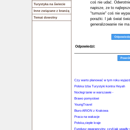
coś nie udać. Odwrotni
Turystyka na świecie
napisze, ze to najlepsz
Inne związane z branżą
"turnusie" coś nie wypa
Temat dowolny
porażki. I jak świat świ
generalizowanie nie ma
Odpowiedz
Odpowiedzi:
Powró
Czy warto planować w tym roku wyjazd
Polska Izba Turystyki kontra Heyah
Noclegi tanie w warszawie -
Brawo pomyslowi
YoungTravel
Biuro ARION z Krakowa
Praca na wakacje
Polska,ciepłe kraje
Fundusz gwarancyjny, czyli jak upadły 