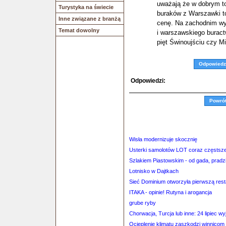
uważają że w dobrym to
Turystyka na świecie
buraków z Warszawki to
Inne związane z branżą
cenę. Na zachodnim wyb
Temat dowolny
i warszawskiego buractw
pięt Świnoujściu czy M
Odpowiedz
Odpowiedzi:
Powró
Wisła modernizuje skocznię
Usterki samolotów LOT coraz częstsz
Szlakiem Piastowskim - od gada, pradz
Lotnisko w Dajtkach
Sieć Dominium otworzyła pierwszą rest
ITAKA - opinie! Rutyna i arogancja
grube ryby
Chorwacja, Turcja lub inne: 24 lipiec wy
Ocieplenie klimatu zaszkodzi winnicom