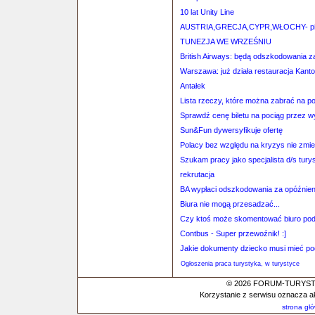
10 lat Unity Line
AUSTRIA,GRECJA,CYPR,WŁOCHY- pilo
TUNEZJA WE WRZEŚNIU
British Airways: będą odszkodowania z
Warszawa: już działa restauracja Kant
Antałek
Lista rzeczy, które można zabrać na p
Sprawdź cenę biletu na pociąg przez 
Sun&Fun dywersyfikuje ofertę
Polacy bez względu na kryzys nie zmi
Szukam pracy jako specjalista d/s tury
rekrutacja
BA wypłaci odszkodowania za opóźnien
Biura nie mogą przesadzać...
Czy ktoś może skomentować biuro po
Contbus - Super przewoźnik! :]
Jakie dokumenty dziecko musi mieć po
Ogłoszenia praca turystyka, w turystyce
© 2026 FORUM-TURYSTYC
Korzystanie z serwisu oznacza a
strona gł