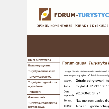
Biura turystyczne
Forum grupa:
Turystyka 
Baza turystyczna
Turystyka biznesowa
Uwaga! Serwis nie bierze odpowiedzialności
serwisu prosimy zgłaszać Administratorowi 
Turystyka krajowa
Górale poirytowani: t
Wątek:
Turystyka zagraniczna
Czytelnik IP 212.160.1
wyjazdowa
Autor:
Data
Transport
2010-08-20 14:27
wysłania:
Gastronomia
Nad morzem bardzo dr
Temat:
Turystyka zagraniczna
Treść:
A na ch... górale pchaj
przyjazdowa