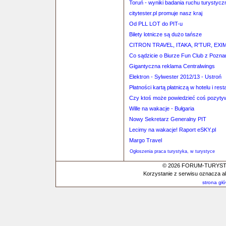
Toruń - wyniki badania ruchu turystyc
citytester.pl promuje nasz kraj
Od PLL LOT do PIT-u
Bilety lotnicze są dużo tańsze
CITRON TRAVEL, ITAKA, R'TUR, EX
Co sądzicie o Biurze Fun Club z Pozna
Gigantyczna reklama Centralwings
Elektron - Sylwester 2012/13 - Ustroń
Płatności kartą płatniczą w hotelu i rest
Czy ktoś może powiedzieć coś pozyty
Wille na wakacje - Bułgaria
Nowy Sekretarz Generalny PIT
Lecimy na wakacje! Raport eSKY.pl
Margo Travel
Ogłoszenia praca turystyka, w turystyce
© 2026 FORUM-TURYSTYC
Korzystanie z serwisu oznacza a
strona gł