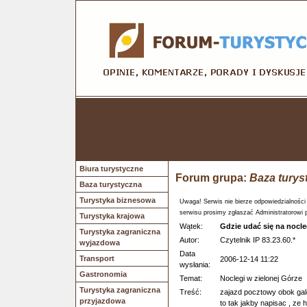
Biura turystyczne
Forum grupa:
Baza turys
Baza turystyczna
Turystyka biznesowa
Uwaga! Serwis nie bierze odpowiedzialności
serwisu prosimy zgłaszać Administratorowi 
Turystyka krajowa
Wątek:
Gdzie udać się na nocl
Turystyka zagraniczna
Autor:
Czytelnik IP 83.23.60.*
wyjazdowa
Data
Transport
2006-12-14 11:22
wysłania:
Gastronomia
Temat:
Noclegi w zielonej Górze
Turystyka zagraniczna
Treść:
zajazd pocztowy obok gale
przyjazdowa
to tak jakby napisac , ze 