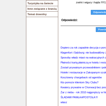
zwirki i wigury i hajda !!!!!1
Turystyka na świecie
Inne związane z branżą
Odpowiedz
Temat dowolny
Odpowiedzi:
Powró
Dopiero za rok zapadnie decyzja o porc
Klagenfurt i Salzburg: nie budowaliśmy
Sposoby władz miast na wakacyjnych z
Płatności kartą płatniczą w hotelu i rest
Zostań prywatnym przewodnikiem i poka
Hotele i restauracje w Zakopanym szu
Kosztowny chargeback od agentów
Kto pomoże klientom Sky Clubu?
Kwatery prywatne w Chorwacji bez po
Żar z nieba - rok 2010 najgorętszy w hi
ŚLADAMI PAWŁA APOSTOŁA !!!
wlasz