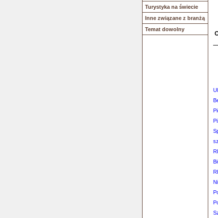
Turystyka na świecie
Inne związane z branżą
Temat dowolny
O
U
B
P
Pi
S
s
R
B
R
N
P
P
S