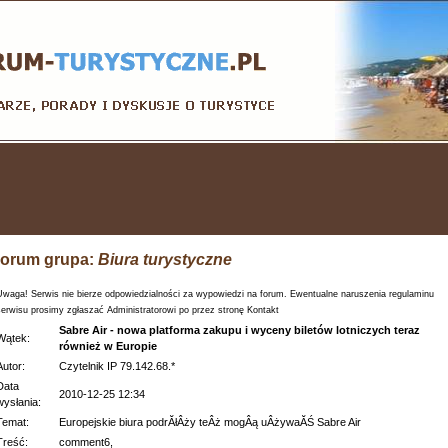
orum grupa:
Biura turystyczne
Uwaga! Serwis nie bierze odpowiedzialności za wypowiedzi na forum. Ewentualne naruszenia regulaminu
serwisu prosimy zgłaszać Administratorowi po przez stronę Kontakt
Sabre Air - nowa platforma zakupu i wyceny biletów lotniczych teraz
Wątek:
również w Europie
Autor:
Czytelnik IP 79.142.68.*
Data
2010-12-25 12:34
wysłania:
Temat:
Europejskie biura podrĂłÂży teÂż mogÂą uÂżywaĂŚ Sabre Air
Treść:
comment6,