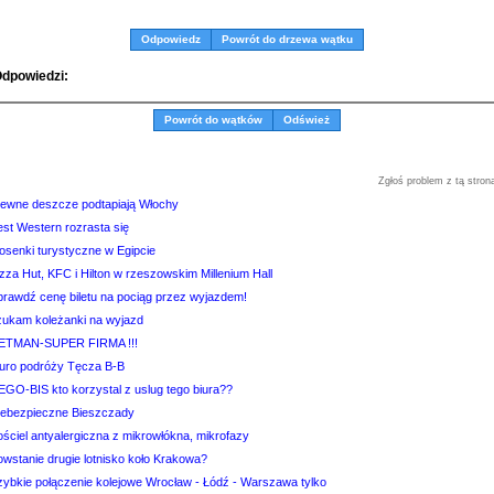
Odpowiedz
Powrót do drzewa wątku
dpowiedzi:
Powrót do wątków
Odśwież
Zgłoś problem z tą stron
lewne deszcze podtapiają Włochy
est Western rozrasta się
iosenki turystyczne w Egipcie
zza Hut, KFC i Hilton w rzeszowskim Millenium Hall
prawdź cenę biletu na pociąg przez wyjazdem!
zukam koleżanki na wyjazd
ETMAN-SUPER FIRMA !!!
iuro podróży Tęcza B-B
EGO-BIS kto korzystal z uslug tego biura??
iebezpieczne Bieszczady
ościel antyalergiczna z mikrowłókna, mikrofazy
owstanie drugie lotnisko koło Krakowa?
zybkie połączenie kolejowe Wrocław - Łódź - Warszawa tylko