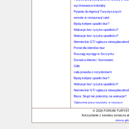
wychowawca kolonijny
Pytanie do Agencji Turystycznych
wesele w restauracji ratel
Będą kolejne upadki biur?
Wakacje bez ryzyka upadłości?
Wakacje bez ryzyka upadłości?
Niemieckie GTI ogłasza niewypłacalno
Portal dla klientów biur
Ruszają wyciągi w Szczyrku
Doradca klienta / Sosnowiec
Gille
cała prawda o rezydentach
Będą kolejne upadki biur?
Wakacje bez ryzyka upadłości?
Niemieckie GTI ogłasza niewypłacalno
Biura: Skąd nie polecimy na wakacje?
Ogłoszenia praca turystyka, w turystyce
© 2026 FORUM-TURYSTYC
Korzystanie z serwisu oznacza a
strona gł