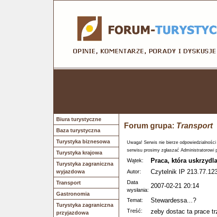
Biura turystyczne
Forum grupa:
Transport
Baza turystyczna
Turystyka biznesowa
Uwaga! Serwis nie bierze odpowiedzialności
serwisu prosimy zgłaszać Administratorowi 
Turystyka krajowa
Praca, która uskrzydla
Wątek:
Turystyka zagraniczna
Czytelnik IP 213.77.123
wyjazdowa
Autor:
Data
Transport
2007-02-21 20:14
wysłania:
Gastronomia
Stewardessa...?
Temat:
Turystyka zagraniczna
Treść:
zeby dostac ta prace 
przyjazdowa