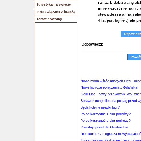
i znac b.dobrze angiels
Turystyka na świecie
mnie wzrost niema nic 
Inne związane z branżą
stewardessa a ma zale
Temat dowolny
4 lat jest fajnie :) ale p
Odpowiedz
Odpowiedzi:
Powró
Nowa moda wśród młodych ludzi - urlo
Nowe lotnicze połączenia z Gdańska
Gold-Line - nowy przewoznik, woj. za
Sprawdź cenę biletu na pociąg przed 
Będą kolejne upadki biur?
Po co korzystać z biur podróży?
Po co korzystać z biur podróży?
Powstaje portal dla klientów biur
Niemieckie GTI ogłasza niewypłacalno
Turyści przywożą dziwne rzeczy z waka