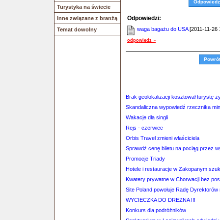
Odpowiedz
Turystyka na świecie
Odpowiedzi:
Inne związane z branżą
waga bagażu do USA
[2011-11-26 
Temat dowolny
odpowiedz »
Powró
Brak geolokalizacji kosztował turystę ż
Skandaliczna wypowiedź rzecznika min
Wakacje dla singli
Rejs - czerwiec
Orbis Travel zmieni właściciela
Sprawdź cenę biletu na pociąg przez 
Promocje Triady
Hotele i restauracje w Zakopanym szu
Kwatery prywatne w Chorwacji bez po
Site Poland powołuje Radę Dyrektorów
WYCIECZKA DO DREZNA !!!
Konkurs dla podróżników