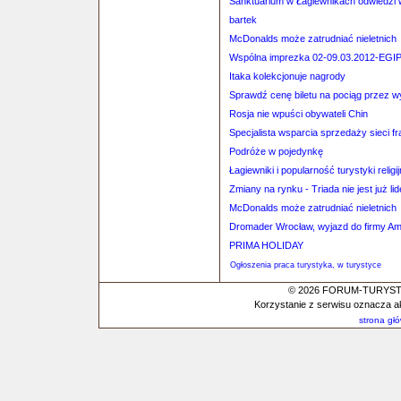
Sanktuarium w Łagiewnikach odwiedzi 
bartek
McDonalds może zatrudniać nieletnich
Wspólna imprezka 02-09.03.2012-E
Itaka kolekcjonuje nagrody
Sprawdź cenę biletu na pociąg przez 
Rosja nie wpuści obywateli Chin
Specjalista wsparcia sprzedaży sieci f
Podróże w pojedynkę
Łagiewniki i popularność turystyki religij
Zmiany na rynku - Triada nie jest już 
McDonalds może zatrudniać nieletnich
Dromader Wrocław, wyjazd do firmy A
PRIMA HOLIDAY
Ogłoszenia praca turystyka, w turystyce
© 2026 FORUM-TURYSTYC
Korzystanie z serwisu oznacza a
strona gł