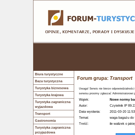
Biura turystyczne
Forum grupa:
Transport
Baza turystyczna
Turystyka biznesowa
Uwaga! Serwis nie bierze odpowiedzialności
serwisu prosimy zgłaszać Administratorowi 
Turystyka krajowa
Wątek:
Nowe normy b
Turystyka zagraniczna
Autor:
Czytelnik IP 89.2
wyjazdowa
Data wysłania:
2011-03-20 11:53
Transport
Temat:
waga bagażu do
Gastronomia
Treść:
ile walizek o ja
Turystyka zagraniczna
przyjazdowa