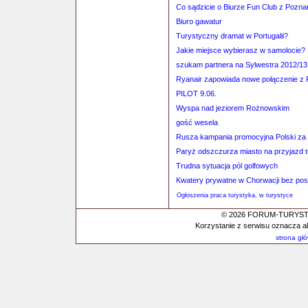
Co sądzicie o Biurze Fun Club z Pozna
Biuro gawatur
Turystyczny dramat w Portugalii?
Jakie miejsce wybierasz w samolocie?
szukam partnera na Sylwestra 2012/13
Ryanair zapowiada nowe połączenie z 
PILOT 9.06.
Wyspa nad jeziorem Rożnowskim
gość wesela
Rusza kampania promocyjna Polski za 
Paryż odszczurza miasto na przyjazd 
Trudna sytuacja pól golfowych
Kwatery prywatne w Chorwacji bez po
Ogłoszenia praca turystyka, w turystyce
© 2026 FORUM-TURYSTYC
Korzystanie z serwisu oznacza a
strona gł