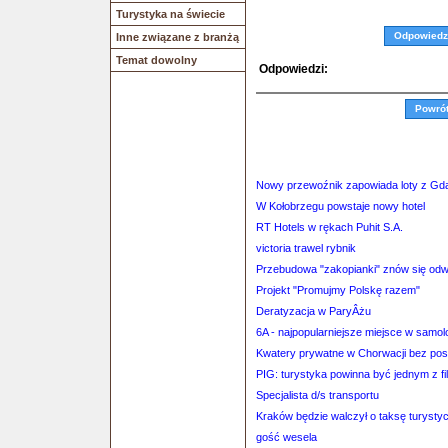
Turystyka na świecie
Odpowiedz
Inne związane z branżą
Temat dowolny
Odpowiedzi:
Powró
Nowy przewoźnik zapowiada loty z Gd
W Kołobrzegu powstaje nowy hotel
RT Hotels w rękach Puhit S.A.
victoria trawel rybnik
Przebudowa "zakopianki" znów się odw
Projekt "Promujmy Polskę razem"
Deratyzacja w ParyÂżu
6A - najpopularniejsze miejsce w samol
Kwatery prywatne w Chorwacji bez po
PIG: turystyka powinna być jednym z fi
Specjalista d/s transportu
Kraków będzie walczył o taksę turysty
gość wesela