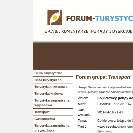
Biura turystyczne
Forum grupa:
Transport
Baza turystyczna
Turystyka biznesowa
Uwaga! Serwis nie bierze odpowiedzialności
serwisu prosimy zgłaszać Administratorowi 
Turystyka krajowa
Wątek:
Co kierowcy, jadący d
Turystyka zagraniczna
Autor:
Czytelnik IP 82.210.167.
wyjazdowa
Data
Transport
2011-04-16 21:43
wysłania:
Gastronomia
Temat:
Co kierowcy, jadący do 
Turystyka zagraniczna
Treść:
www. czechtourism. com/po
przyjazdowa
the - road/