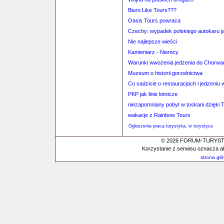
Biuro Like Tours???
Oasis Tours powraca
Czechy: wypadek polskiego autokaru ja
Nie najlepsze wieści
Kamieniarz - Niemcy
Warunki wwożenia jedzenia do Chorwac
Muzeum o historii gorzelnictwa
Co sadzicie o restauracjach i jedzeni
PKP jak linie lotnicze
niezapomniany pobyt w toskani dzięki T
wakacje z Rainbow Tours
Ogłoszenia praca turystyka, w turystyce
© 2026 FORUM-TURYSTYC
Korzystanie z serwisu oznacza a
strona gł