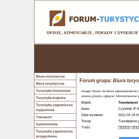
Biura turystyczne
Forum grupa:
Biura tury
Baza turystyczna
Turystyka biznesowa
Uwaga! Serwis nie bierze odpowiedzialności
serwisu prosimy zgłaszać Administratorowi 
Turystyka krajowa
Wątek:
Travelplanet 
Turystyka zagraniczna
Autor:
Czytelnik IP 
wyjazdowa
Data wysłania:
2011-04-18 0
Transport
Temat:
Travelplanet
Gastronomia
Treść:
['][']['][']['] [']
Turystyka zagraniczna
przyjazdowa