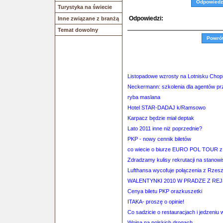
Odpowiedz
Turystyka na świecie
Odpowiedzi:
Inne związane z branżą
Temat dowolny
Powró
Listopadowe wzrosty na Lotnisku Chop
Neckermann: szkolenia dla agentów pr
ryba maslana
Hotel STAR-DADAJ k/Ramsowo
Karpacz będzie miał deptak
Lato 2011 inne niż poprzednie?
PKP - nowy cennik biletów
co wiecie o biurze EURO POL TOUR z
Zdradzamy kulisy rekrutacji na stanow
Lufthansa wycofuje połączenia z Rzes
WALENTYNKI 2010 W PRADZE Z RE
Cenya biletu PKP orazkuszetki
ITAKA- proszę o opinie!
Co sadzicie o restauracjach i jedzeni
Wojna na polskich drogach