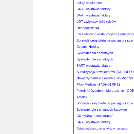
usługi hotelarskie
SART wystawia faktury..
SART wystawia faktury..
LOT zwiększy ilość rejsów
Recepcjonistka
Co sadzicie o restauracjach i jedzeni
Sprawdź cenę biletu na pociąg przez 
Grecos Holiday
Sylwester dla samotnych
Sylwester dla samotnych
SART wystawia faktury..
Subskrypcja newsletterów TUR-INFO.
Nowy dyrektor w Golden Tulip Międzyz
Pilot- Mediolan 27.09-01.09.19
Pokoje U Dziadoni - Murzasichle - OD
Antałek
Sprawdź cenę biletu na pociąg przez 
Sylwester dla samotnych katowice
Co myślisz o maklerach?
SART wystawia faktury..
Ogłoszenia praca turystyka, w turystyce