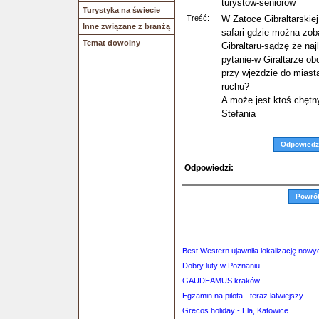
turystów-seniorów
Turystyka na świecie
Treść:
W Zatoce Gibraltarskiej
Inne związane z branżą
safari gdzie można zob
Temat dowolny
Gibraltaru-sądzę że na
pytanie-w Giraltarze ob
przy wjeżdzie do mias
ruchu?
A może jest ktoś chętn
Stefania
Odpowiedz
Odpowiedzi:
Powró
Best Western ujawniła lokalizację nowy
Dobry luty w Poznaniu
GAUDEAMUS kraków
Egzamin na pilota - teraz łatwiejszy
Grecos holiday - Ela, Katowice