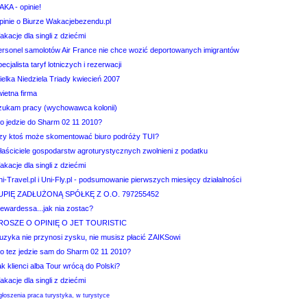
AKA - opinie!
pinie o Biurze Wakacjebezendu.pl
kacje dla singli z dziećmi
ersonel samolotów Air France nie chce wozić deportowanych imigrantów
ecjalista taryf lotniczych i rezerwacji
elka Niedziela Triady kwiecień 2007
ietna firma
zukam pracy (wychowawca kolonii)
to jedzie do Sharm 02 11 2010?
zy ktoś może skomentować biuro podróży TUI?
łaściciele gospodarstw agroturystycznych zwolnieni z podatku
kacje dla singli z dziećmi
i-Travel.pl i Uni-Fly.pl - podsumowanie pierwszych miesięcy działalności
UPIĘ ZADŁUŻONĄ SPÓŁKĘ Z O.O. 797255452
tewardessa...jak nia zostac?
ROSZE O OPINIĘ O JET TOURISTIC
uzyka nie przynosi zysku, nie musisz płacić ZAIKSowi
to tez jedzie sam do Sharm 02 11 2010?
k klienci alba Tour wrócą do Polski?
kacje dla singli z dziećmi
łoszenia praca turystyka, w turystyce