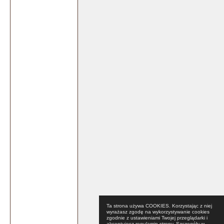
Ta strona używa COOKIES. Korzystając z niej
wyrażasz zgodę na wykorzystywanie cookies
zgodnie z ustawieniami Twojej przeglądarki i
akceptujesz regulamin strony. Szczegóły w