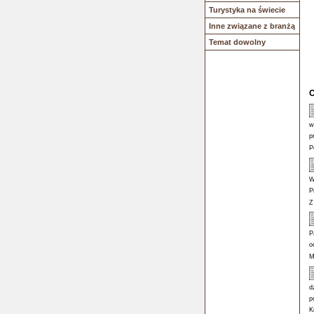
Turystyka na świecie
Inne związane z branżą
Temat dowolny
O
w
p
P
W
P
Z
P
o
M
d
p
K