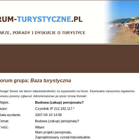
orum grupa:
Baza turystyczna
Uwaga! Serwis nie bierze odpowiedzialności za wypowiedzi na forum. Ewentualne naruszenia regulaminu
serwisu prosimy zgłaszać Administratorowi po przez stronę Kontakt
Wątek:
Budowa (zakup) pensjonatu?
Autor:
Czytelnik IP 212.182.117.*
Data wysłania:
2007-04-10 14:06
Temat:
Budowa (zakup) pensjonatu?
Treść:
Witam
Mam projekt pensjonatu.
Zaprojektowany został indywidualnie.