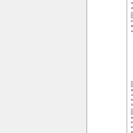
t
o
P
M
m
W
J
b
S
W
P
P
B