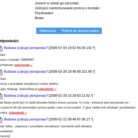
Jestem w stanie go sprzedać.
Jeśli jest zainteresowanie proszę o kontakt.
Pozdrawiam
Beata
Odpowiedz
Powrót do drzewa wątku
dpowiedzi:
Budowa (zakup) pensjonatu?
[2009-07-04 19:02 84.40.142.*]
itam
rosze o kontakt 798959567
ozdrawiam
odpowiedz »
Budowa (zakup) pensjonatu?
[2008-03-28 19:48 89.101.98.*]
itam
roszę o przesłanie wizualizacji rzutów obiektu.
 góry dziękuję. duwex@wp.pl
odpowiedz »
Budowa (zakup) pensjonatu?
[2008-01-28 15:28 83.21.62.*]
ani Beato jezeli jest to nadal aktualne bardzo prosze przeslac mi rzuty i elewacje pani pensjonatu no i
czywiscie tak jak pozostalym prosze podac cene za ten projekt. Z gory serdecznie dziekuje i pozdrawiam.
onika.
odpowiedz »
Budowa (zakup) pensjonatu?
[2008-01-21 09:48 87.96.27.*]
zięn dobry , poproszę o przesłanie wizualizacji i wymiarów jeśli aktualne .
ozdrawiam
rzysztof