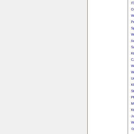
IT
O
Wa
P
Sp
Wi
św
S
K
C
W
Wa
Un
K
S
P
M
K
Ja
Wa
Og