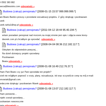
el 0502 383 882
berza@biesisko.com
odpowiedz »
Budowa (zakup) pensjonatu?
[2008-01-15 15:57 999.999.999.*]
ani Beato Bardzo proszę o przesłanie wizualizacji projektu. Z góry dziękuję i pozdrawiam
arek
arek.tarka1@wp.pl
odpowiedz »
Budowa (zakup) pensjonatu?
[2011-04-12 18:44 95.40.194.*]
witam posiadam pensjonat nad morzem,na mojej stronie jest opis i zdjęcia www.lesny-
dworek.com.pl.chcialbym go sprzedać.
odpowiedz »
Budowa (zakup) pensjonatu?
[2008-04-04 08:36 212.182.117.*]
Odsyłam do odpowiedzie powyzej...
Na dzień dzisiejszy projekt sprzedany
Pozdrawiam
Beata
odpowiedz »
Budowa (zakup) pensjonatu?
[2008-01-08 16:49 212.76.37.*]
itam Pani Beato czy już Pani sprzedała ten projekt?
eżeli nie mógłbym poprosić o rzuty, plany, wizualizacje, itd oraz oczywiście cenę na mój e-mail:
emowiak@gmail.com.
erdecznie dziękuję i pozdrawiam Marek
odpowiedz »
Budowa (zakup) pensjonatu?
[2008-01-08 13:07 212.182.117.*]
itam ponownie...
rojekt został sprzedany...
ozdrawiam noworocznie
eata
odpowiedz »