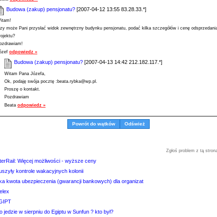
Budowa (zakup) pensjonatu?
[2007-04-12 13:55 83.28.33.*]
itam!
zy może Pani przysłać widok zewnętrzny budynku pensjonatu, podać kilka szczegółów i cenę odsprzedani
rojektu?
ozdrawiam!
ózef
odpowiedz »
Budowa (zakup) pensjonatu?
[2007-04-13 14:42 212.182.117.*]
Witam Pana Józefa,
Ok, podaję swója pocztę :beata.rybka@wp.pl.
Proszę o kontakt.
Pozdrawiam
Beata
odpowiedz »
Powrót do wątków
Odśwież
Zgłoś problem z tą stron
terRail: Więcej możliwości - wyższe ceny
uszyły kontrole wakacyjnych kolonii
aka kwota ubezpieczenia (gwarancji bankowych) dla organizat
elex
GIPT
o jedzie w sierpniu do Egiptu w Sunfun ? kto był?