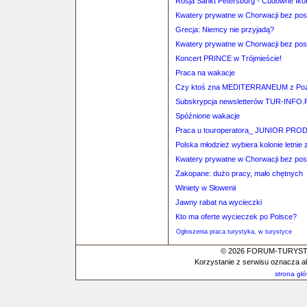
Rosja Sankt Petersburg - Cudowne Iko
Kwatery prywatne w Chorwacji bez po
Grecja: Niemcy nie przyjadą?
Kwatery prywatne w Chorwacji bez po
Koncert PRINCE w Trójmieście!
Praca na wakacje
Czy ktoś zna MEDITERRANEUM z Poz
Subskrypcja newsletterów TUR-INFO.
Spóźnione wakacje
Praca u touroperatora_ JUNIOR P
Polska młodzież wybiera kolonie letnie 
Kwatery prywatne w Chorwacji bez po
Zakopane: dużo pracy, mało chętnych
Winiety w Słowenii
Jawny rabat na wycieczki
Kto ma oferte wycieczek po Polsce?
Ogłoszenia praca turystyka, w turystyce
© 2026 FORUM-TURYSTYC
Korzystanie z serwisu oznacza a
strona gł