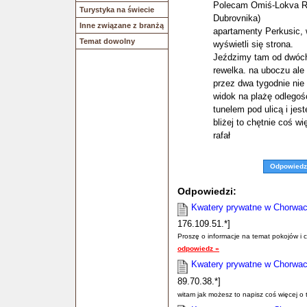
Polecam Omiś-Lokva Ro
Turystyka na świecie
Dubrovnika)
Inne związane z branżą
apartamenty Perkusic, 
Temat dowolny
wyświetli się strona.
Jeździmy tam od dwóch 
rewelka. na uboczu ale
przez dwa tygodnie nie
widok na plażę odlegoś
tunelem pod ulicą i jes
bliżej to chętnie coś wi
rafał
Odpowiedz
Odpowiedzi:
Kwatery prywatne w Chorwac
176.109.51.*]
Proszę o informacje na temat pokojów i c
odpowiedz »
Kwatery prywatne w Chorwac
89.70.38.*]
witam jak możesz to napisz coś więcej o te