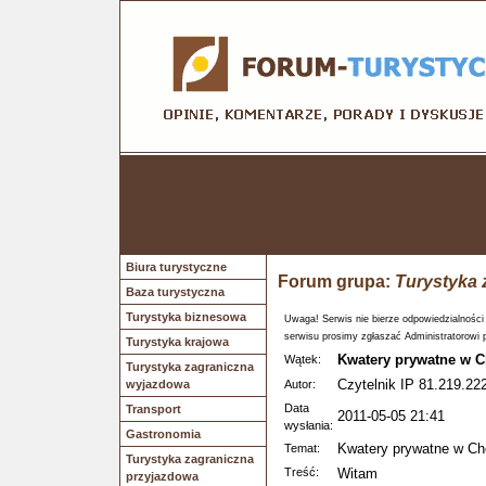
Biura turystyczne
Forum grupa:
Turystyka 
Baza turystyczna
Turystyka biznesowa
Uwaga! Serwis nie bierze odpowiedzialności
serwisu prosimy zgłaszać Administratorowi 
Turystyka krajowa
Kwatery prywatne w C
Wątek:
Turystyka zagraniczna
Czytelnik IP 81.219.222
wyjazdowa
Autor:
Data
Transport
2011-05-05 21:41
wysłania:
Gastronomia
Kwatery prywatne w Ch
Temat:
Turystyka zagraniczna
Treść:
Witam
przyjazdowa