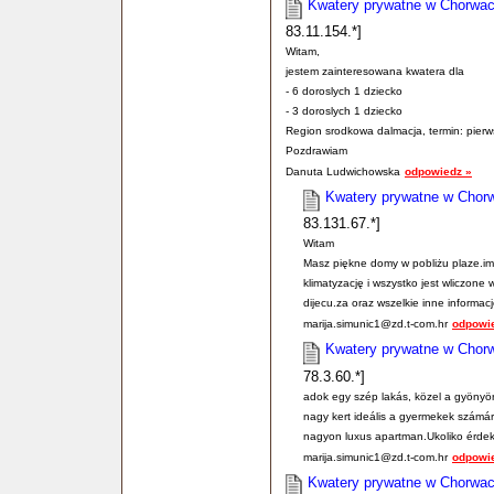
Kwatery prywatne w Chorwac
83.11.154.*]
Witam,
jestem zainteresowana kwatera dla
- 6 doroslych 1 dziecko
- 3 doroslych 1 dziecko
Region srodkowa dalmacja, termin: pierw
Pozdrawiam
Danuta Ludwichowska
odpowiedz »
Kwatery prywatne w Chorw
83.131.67.*]
Witam
Masz piękne domy w pobliżu plaze.imaj
klimatyzację i wszystko jest wliczone
dijecu.za oraz wszelkie inne informac
marija.simunic1@zd.t-com.hr
odpowi
Kwatery prywatne w Chorw
78.3.60.*]
adok egy szép lakás, közel a gyönyör
nagy kert ideális a gyermekek számára
nagyon luxus apartman.Ukoliko érdekl
marija.simunic1@zd.t-com.hr
odpowi
Kwatery prywatne w Chorwac