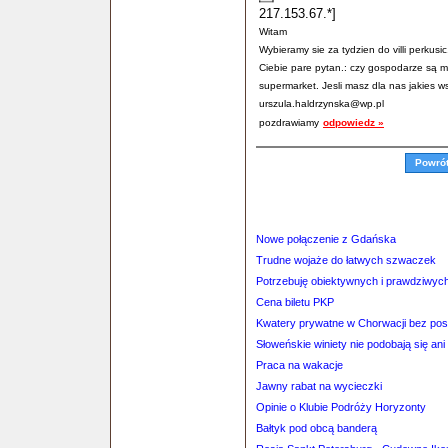
217.153.67.*]
Witam
Wybieramy sie za tydzien do villi perkus
Ciebie pare pytan.: czy gospodarze są mili
supermarket. Jesli masz dla nas jakies w
urszula.haldrzynska@wp.pl
pozdrawiamy
odpowiedz »
Powró
Nowe połączenie z Gdańska
Trudne wojaże do łatwych szwaczek
Potrzebuję obiektywnych i prawdziwych 
Cena biletu PKP
Kwatery prywatne w Chorwacji bez po
Słoweńskie winiety nie podobają się ani
Praca na wakacje
Jawny rabat na wycieczki
Opinie o Klubie Podróży Horyzonty
Bałtyk pod obcą banderą