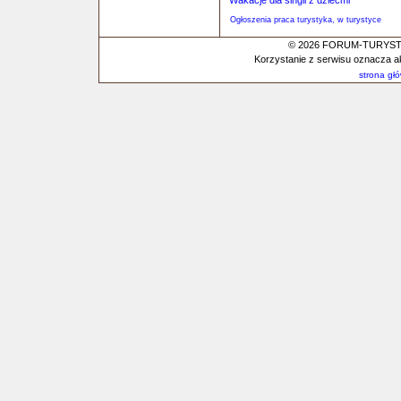
Wakacje dla singli z dziećmi
Ogłoszenia praca turystyka, w turystyce
© 2026 FORUM-TURYSTYC
Korzystanie z serwisu oznacza a
strona gł