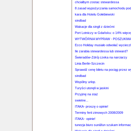
chciałbym zostac stewardessa
8 zasad wypożyczania samochodu pod
kara dla Hotelu Gołebiewski
sindbad
Wakacje dla singli z dziećmi
Port Lotniczy w Gdańsku: o 14% więce
WYTWÓRNIA WYPRAW - POSZUKIWAN
Ecco Holiday musiało odwołać wyciecz
Ile zarabia stewardessa lub steward?
Świeradów-Zdrój czeka na narciarzy
Linia Berlin-Szczecin
Sprawdź cenę biletu na pociąg przez 
sindbad
Wspólny urlop.
Turyści utonęli w jaskini
Przyjmę na staż
swietne...
ITAKA- proszę o opinie!
Terminy ferii zimowych 2008/2009
ITAKA - opinie!
tunezja biuro sun&fun szukam informacj