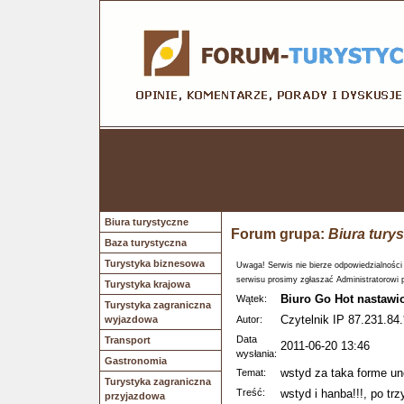
Biura turystyczne
Forum grupa:
Biura tury
Baza turystyczna
Turystyka biznesowa
Uwaga! Serwis nie bierze odpowiedzialności
serwisu prosimy zgłaszać Administratorowi 
Turystyka krajowa
Biuro Go Hot nastawi
Wątek:
Turystyka zagraniczna
Czytelnik IP 87.231.84.
wyjazdowa
Autor:
Data
Transport
2011-06-20 13:46
wysłania:
Gastronomia
wstyd za taka forme un
Temat:
Turystyka zagraniczna
Treść:
wstyd i hanba!!!, po tr
przyjazdowa