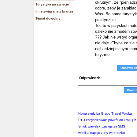
okrutnym, ze "pieniadze
Turystyka na świecie
dobre, zeby je zarabiac
Inne związane z branżą
Was. Bo sama turystyka 
Temat dowolny
praktycznie.
Toc to w paryskich hote
daleko nie zmodernizow
??? Jak nie wstyd orga
nie daje. Chyba ze sie 
najbardziej cichym mom
turyzmu.
Odpowiedz
Odpowiedzi:
Powró
Nowa siedziba Grupy Travel Polska
PTU zorganizowało powrót do kraju już
Smok wawelski zazieje za SMS
wedlina napoje zupy w proszku