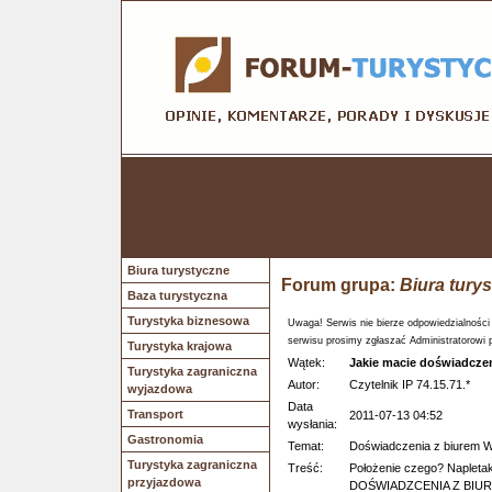
Biura turystyczne
Forum grupa:
Biura tury
Baza turystyczna
Turystyka biznesowa
Uwaga! Serwis nie bierze odpowiedzialności
serwisu prosimy zgłaszać Administratorowi 
Turystyka krajowa
Wątek:
Jakie macie doświadcze
Turystyka zagraniczna
Autor:
Czytelnik IP 74.15.71.*
wyjazdowa
Data
Transport
2011-07-13 04:52
wysłania:
Gastronomia
Temat:
Doświadczenia z biurem 
Turystyka zagraniczna
Treść:
Położenie czego? Napletaka
przyjazdowa
DOŚWIADZCENIA Z BIURE