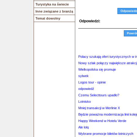
Turystyka na świecie
Odpowiedz
Inne związane z branżą
Temat dowolny
Odpowiedzi:
Powró
Polacy szukają ofert turystycznych w in
Nowy szlak połączy największe atrakc
Wielkopolska się promuje
sylwek
Logos tour - opinie
odpowiedź
Czemu Selecttours upadło?
Lotnisko
Mniej transakcji w Merlinie X
Będzie poważna modernizacja linii kol
Happy Weekend w Hotelu Verde
Ale lolq
Wybrane promocje biletów lotniczych