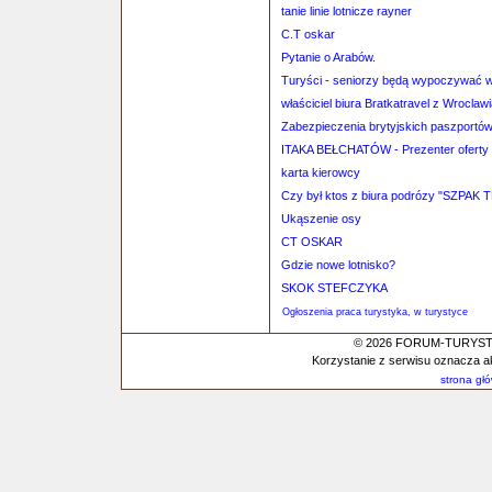
tanie linie lotnicze rayner
C.T oskar
Pytanie o Arabów.
Turyści - seniorzy będą wypoczywać w 
właściciel biura Bratkatravel z Wroclaw
Zabezpieczenia brytyjskich paszport
ITAKA BEŁCHATÓW - Prezenter oferty 
karta kierowcy
Czy był ktos z biura podrózy "SZPAK 
Ukąszenie osy
CT OSKAR
Gdzie nowe lotnisko?
SKOK STEFCZYKA
Ogłoszenia praca turystyka, w turystyce
© 2026 FORUM-TURYSTYC
Korzystanie z serwisu oznacza a
strona gł