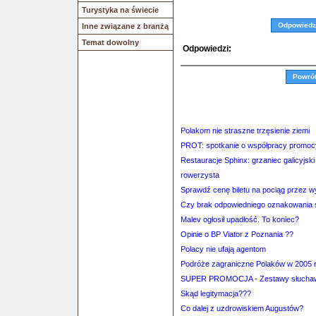
Turystyka na świecie
Odpowiedz
Inne związane z branżą
Temat dowolny
Odpowiedzi:
Powró
Polakom nie straszne trzęsienie ziemi
PROT: spotkanie o współpracy promocy
Restauracje Sphinx: grzaniec galicyjski 
rowerzysta
Sprawdź cenę biletu na pociąg przez 
Czy brak odpowiedniego oznakowania s
Malev ogłosił upadłość. To koniec?
Opinie o BP Viator z Poznania ??
Polacy nie ufają agentom
Podróże zagraniczne Polaków w 2005 
SUPER PROMOCJA - Zestawy słuch
Skąd legitymacja???
Co dalej z uzdrowiskiem Augustów?