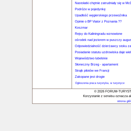
Nastolatki chętnie zatrudniały się w M
Podróże w pojedynkę
Upadłość węgierskiego przewoźnika
Opinie o BP Viator z Poznania ??
Koszmar
Rejsy do Kaliningradu wznowione
ośrodek nad jeziorem w puszczy augus
Odpowiedzialność dzierżawcy stoku z
Posiadanie statutu uzdrowiska daje wie
Województwo lubelskie
Słoneczny Brzeg - apartament
Strajk pilotów we Francji
Zakopane jest drogie
Ogłoszenia praca turystyka, w turystyce
© 2026 FORUM-TURYSTYC
Korzystanie z serwisu oznacza a
strona gł