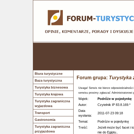
Biura turystyczne
Forum grupa:
Turystyka 
Baza turystyczna
Turystyka biznesowa
Uwaga! Serwis nie bierze odpowiedzialności
serwisu prosimy zgłaszać Administratorowi 
Turystyka krajowa
Wątek:
Podróże w pojedynkę
Turystyka zagraniczna
Autor:
Czytelnik IP 83.8.169.*
wyjazdowa
Data
Transport
2011-07-23 09:18
wysłania:
Gastronomia
Temat:
Podróże w pojedynkę
Turystyka zagraniczna
Treść:
Jeżeli może być facet i t
przyjazdowa
nie do Egiptu..