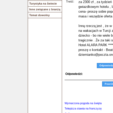
Treść:
za 2300 zł , za tydzień 
Turystyka na świecie
gwiazdkowym hotelu , las
Inne związane z branżą
cena- proszę sobie popa
Temat dowolny
masa i wszędzie oferta 
Inną rzeczą jest , że 
na wakacjach w Turcji 
dziecko - bo nie wiele 
tragicznie . Że za taki 
Hotel ALARA PARK ***** 
proszę o kontakt - Bea
dziemianko@poczta.one
Odpowiedz
Odpowiedzi:
Powró
Wymarzona pogoda na święta
Telepizza stawia na franczyzę