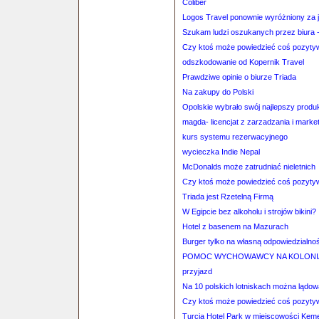
Coliber
Logos Travel ponownie wyróżniony za 
Szukam ludzi oszukanych przez biura - 
Czy ktoś może powiedzieć coś pozyty
odszkodowanie od Kopernik Travel
Prawdziwe opinie o biurze Triada
Na zakupy do Polski
Opolskie wybrało swój najlepszy produ
magda- licencjat z zarzadzania i marke
kurs systemu rezerwacyjnego
wycieczka Indie Nepal
McDonalds może zatrudniać nieletnich
Czy ktoś może powiedzieć coś pozyty
Triada jest Rzetelną Firmą
W Egipcie bez alkoholu i strojów bikini?
Hotel z basenem na Mazurach
Burger tylko na własną odpowiedzialno
POMOC WYCHOWAWCY NA KOLONI
przyjazd
Na 10 polskich lotniskach można lądo
Czy ktoś może powiedzieć coś pozyty
Turcja Hotel Park w miejscowości Kem