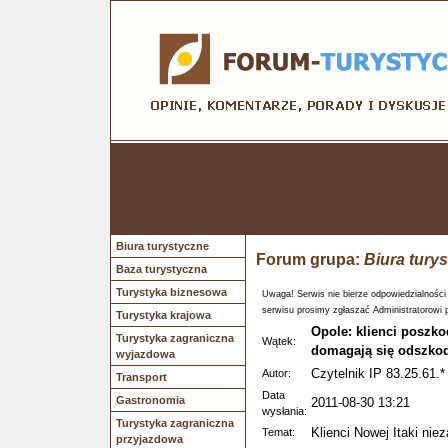
Biura turystyczne
Forum grupa:
Biura tury
Baza turystyczna
Turystyka biznesowa
Uwaga! Serwis nie bierze odpowiedzialności
serwisu prosimy zgłaszać Administratorowi 
Turystyka krajowa
Opole: klienci poszk
Turystyka zagraniczna
Wątek:
domagają się odszko
wyjazdowa
Czytelnik IP 83.25.61.*
Autor:
Transport
Data
Gastronomia
2011-08-30 13:21
wysłania:
Turystyka zagraniczna
Klienci Nowej Itaki nie
Temat:
przyjazdowa