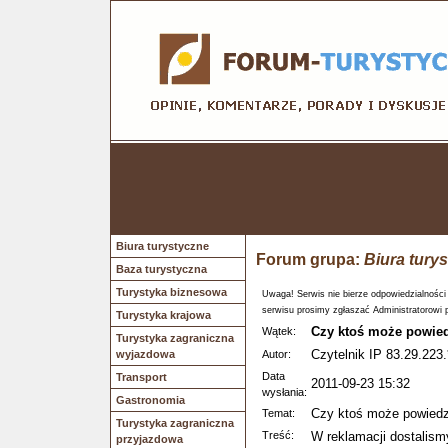
Biura turystyczne
Forum grupa:
Biura tury
Baza turystyczna
Turystyka biznesowa
Uwaga! Serwis nie bierze odpowiedzialności
serwisu prosimy zgłaszać Administratorowi 
Turystyka krajowa
Czy ktoś może powie
Wątek:
Turystyka zagraniczna
Czytelnik IP 83.29.223.
wyjazdowa
Autor:
Data
Transport
2011-09-23 15:32
wysłania:
Gastronomia
Czy ktoś może powiedz
Temat:
Turystyka zagraniczna
Treść:
W reklamacji dostalism
przyjazdowa