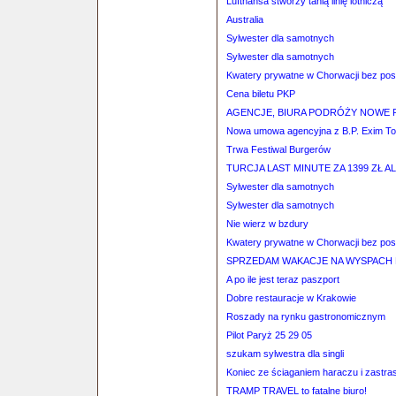
Lufthansa stworzy tanią linię lotniczą
Australia
Sylwester dla samotnych
Sylwester dla samotnych
Kwatery prywatne w Chorwacji bez po
Cena biletu PKP
AGENCJE, BIURA PODRÓŻY NOWE PR
Nowa umowa agencyjna z B.P. Exim To
Trwa Festiwal Burgerów
TURCJA LAST MINUTE ZA 1399 ZŁ AL
Sylwester dla samotnych
Sylwester dla samotnych
Nie wierz w bzdury
Kwatery prywatne w Chorwacji bez po
SPRZEDAM WAKACJE NA WYSPACH 
A po ile jest teraz paszport
Dobre restauracje w Krakowie
Roszady na rynku gastronomicznym
Pilot Paryż 25 29 05
szukam sylwestra dla singli
Koniec ze ściaganiem haraczu i zastra
TRAMP TRAVEL to fatalne biuro!