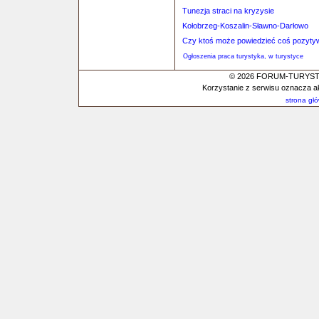
Tunezja straci na kryzysie
Kołobrzeg-Koszalin-Sławno-Darłowo
Czy ktoś może powiedzieć coś pozyty
Ogłoszenia praca turystyka, w turystyce
© 2026 FORUM-TURYSTYC
Korzystanie z serwisu oznacza a
strona gł