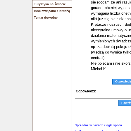
sie (dodam że ani razu)
Turystyka na świecie
gorąco, póxniej wyjecha
Inne związane z branżą
wymagana liczba chetny
Temat dowolny
nikt juz się nie łudził na
Krętacze i oszuści, do
nieczytelne umowy o udz
działania matematyczn
wymienionych świadczen
np. za dopłatą pokoju
(wiedzą co wynika tylk
centrali)
Nie polecam i nie skor
Michał K
Odpowiedz
Odpowiedzi:
Powró
Sprzedaż w biurach ciągle spada