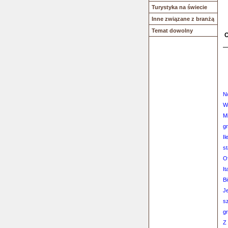
Turystyka na świecie
Inne związane z branżą
Temat dowolny
O
N
W
M
g
Il
st
O
I
B
J
s
g
Z