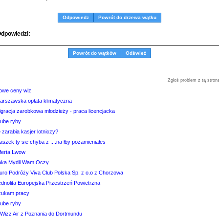
Odpowiedz
Powrót do drzewa wątku
dpowiedzi:
Powrót do wątków
Odśwież
Zgłoś problem z tą stron
owe ceny wiz
arszawska opłata klimatyczna
igracja zarobkowa młodzieży - praca licencjacka
rube ryby
e zarabia kasjer lotniczy?
aszek ty sie chyba z ....na łby pozamieniałes
ferta Lwow
taka Mydli Wam Oczy
iuro Podróży Viva Club Polska Sp. z o.o z Chorzowa
ednolita Europejska Przestrzeń Powietrzna
zukam pracy
rube ryby
 Wizz Air z Poznania do Dortmundu