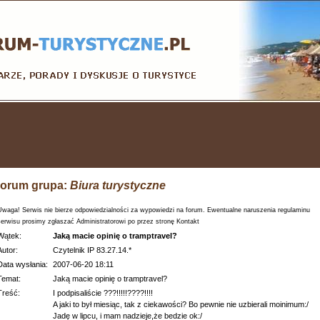
orum grupa:
Biura turystyczne
Uwaga! Serwis nie bierze odpowiedzialności za wypowiedzi na forum. Ewentualne naruszenia regulaminu
serwisu prosimy zgłaszać Administratorowi po przez stronę Kontakt
Wątek:
Jaką macie opinię o tramptravel?
Autor:
Czytelnik IP 83.27.14.*
Data wysłania:
2007-06-20 18:11
Temat:
Jaką macie opinię o tramptravel?
Treść:
I podpisaliście ???!!!!!????!!!!
A jaki to był miesiąc, tak z ciekawości? Bo pewnie nie uzbierali moinimum:/
Jadę w lipcu, i mam nadzieje,że bedzie ok:/