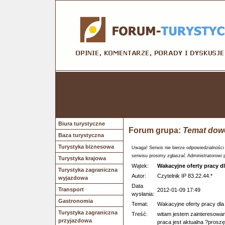
Biura turystyczne
Forum grupa:
Temat dow
Baza turystyczna
Turystyka biznesowa
Uwaga! Serwis nie bierze odpowiedzialności
serwisu prosimy zgłaszać Administratorowi 
Turystyka krajowa
Wątek:
Wakacyjne oferty pracy d
Turystyka zagraniczna
Autor:
Czytelnik IP 83.22.44.*
wyjazdowa
Data
Transport
2012-01-09 17:49
wysłania:
Gastronomia
Temat:
Wakacyjne oferty pracy dl
Turystyka zagraniczna
Treść:
witam jestem zainteresowa
przyjazdowa
praca jest aktualna ?proszę