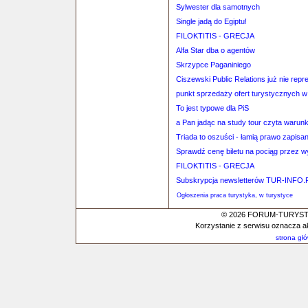
Sylwester dla samotnych
Single jadą do Egiptu!
FILOKTITIS - GRECJA
Alfa Star dba o agentów
Skrzypce Paganiniego
Ciszewski Public Relations już nie repr
punkt sprzedaży ofert turystycznych w 
To jest typowe dla PiS
a Pan jadąc na study tour czyta warun
Triada to oszuści - łamią prawo zapis
Sprawdź cenę biletu na pociąg przez 
FILOKTITIS - GRECJA
Subskrypcja newsletterów TUR-INFO.
Ogłoszenia praca turystyka, w turystyce
© 2026 FORUM-TURYSTYC
Korzystanie z serwisu oznacza a
strona gł