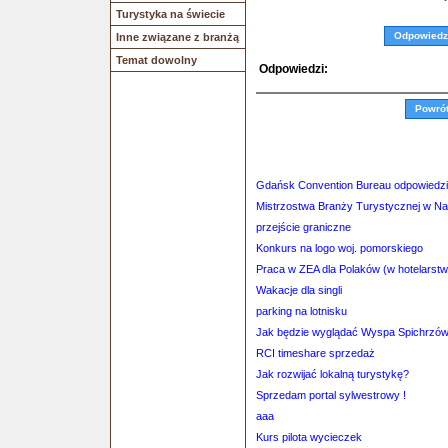
Turystyka na świecie
Odpowiedz
Inne związane z branżą
Temat dowolny
Odpowiedzi:
Powró
Gdańsk Convention Bureau odpowiedzi
Mistrzostwa Branży Turystycznej w Nar
przejście graniczne
Konkurs na logo woj. pomorskiego
Praca w ZEA dla Polaków (w hotelarstwi
Wakacje dla singli
parking na lotnisku
Jak będzie wyglądać Wyspa Spichrzó
RCI timeshare sprzedaż
Jak rozwijać lokalną turystykę?
Sprzedam portal sylwestrowy !
aaa
Kurs pilota wycieczek