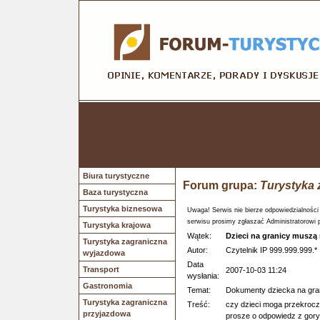
Biura turystyczne
Forum grupa:
Turystyka 
Baza turystyczna
Turystyka biznesowa
Uwaga! Serwis nie bierze odpowiedzialności
serwisu prosimy zgłaszać Administratorowi 
Turystyka krajowa
Wątek:
Dzieci na granicy musz
Turystyka zagraniczna
Autor:
Czytelnik IP 999.999.999.*
wyjazdowa
Data
Transport
2007-10-03 11:24
wysłania:
Gastronomia
Temat:
Dokumenty dziecka na gra
Turystyka zagraniczna
Treść:
czy dzieci moga przekrocz
przyjazdowa
prosze o odpowiedz z gory