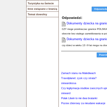
Turystyka na świecie
Inne związane z branżą
Odpowiedz
Temat dowolny
Odpowiedzi:
Dokumenty dziecka na grani
CZY moge przekraczac granice POLSKA-I
obecnie bez stalego zameldowania w po
Dokumenty dziecka na grani
czy dzieci w wieku 13 i 9 lat moga na d
Powró
Zamach stanu na Malediwach
Travelplanet: zysk czy strata?
stewardessa
Czy legitymacja studiow zaocznych up
steward
Polak Litwin to nie dwa bratanki
Pozew zbiorowy za nieudane wakacje