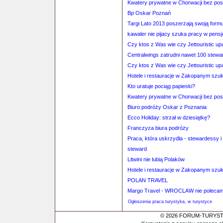
Kwatery prywatne w Chorwacji bez po
Bp Oskar Poznań
Targi Lato 2013 poszerzają swoją formu
kawaler nie pijacy szuka pracy w pensj
Czy ktos z Was wie czy Jettouristic u
Centralwings zatrudni nawet 100 stewa
Czy ktos z Was wie czy Jettouristic u
Hotele i restauracje w Zakopanym szu
Kto uratuje pociąg papieski?
Kwatery prywatne w Chorwacji bez po
Biuro podróży Oskar z Poznania
Ecco Holiday: strzał w dziesiątkę?
Franczyza biura podróży
Praca, która uskrzydla - stewardessy i
steward
Litwini nie lubią Polaków
Hotele i restauracje w Zakopanym szu
POLAN TRAVEL
Margo Travel - WROCLAW nie poleca
Ogłoszenia praca turystyka, w turystyce
© 2026 FORUM-TURYSTYC